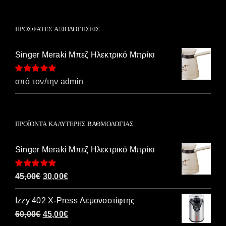
ΠΡΌΣΦΑΤΕΣ ΑΞΙΟΛΟΓΉΣΕΙΣ
Singer Meraki Μπεζ Ηλεκτρικό Μπρίκι
Βαθμολογήθηκε
από τον/την admin
με
5
από 5
ΠΡΟΪΌΝΤΑ ΚΑΛΎΤΕΡΗΣ ΒΑΘΜΟΛΟΓΊΑΣ
Singer Meraki Μπεζ Ηλεκτρικό Μπρίκι
Βαθμολογήθηκε
Original
Η
45,00
€
30,00
€
με
5.00
από 5
price
τρέχουσα
Izzy 402 X-Press Λεμονοστίφτης
was:
τιμή
Original
Η
60,00
€
45,00
€
45,00€.
είναι: