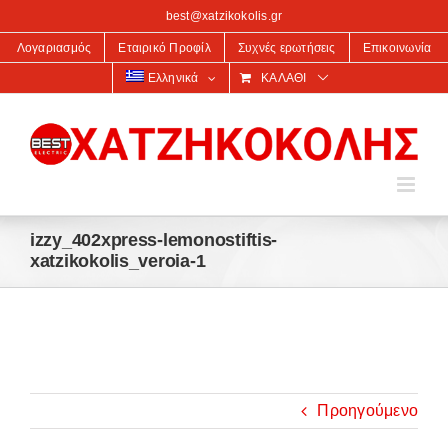
στο
best@xatzikokolis.gr
περιεχόμενο
Λογαριασμός
Εταιρικό Προφίλ
Συχνές ερωτήσεις
Επικοινωνία
Ελληνικά
ΚΑΛΆΘΙ
izzy_402xpress-lemonostiftis-
xatzikokolis_veroia-1
Προηγούμενο