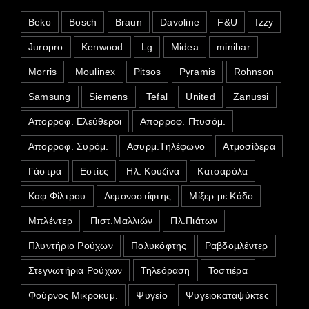
Beko
Bosch
Braun
Davoline
F&U
Izzy
Juropro
Kenwood
Lg
Midea
minibar
Morris
Moulinex
Pitsos
Pyramis
Rohnson
Samsung
Siemens
Tefal
United
Zanussi
Απορροφ. Ελεύθεροι
Απορροφ. Πτυσόμ.
Απορροφ. Συρόμ.
Ασυρμ.Τηλέφωνο
Ατμοσίδερα
Γάστρα
Εστίες
Ηλ. Κουζίνα
Κατσαρόλα
Καφ.Φίλτρου
Λεμονοστίφτης
Μίξερ με Κάδο
Μπλέντερ
Πιστ.Μαλλιών
Πλ.Πιάτων
Πλυντήριο Ρούχων
Πολυκόφτης
Ραβδομλέντερ
Στεγνωτήρια Ρούχων
Τηλεόραση
Τοστιέρα
Φούρνος Μικροκυμ.
Ψυγείο
Ψυγειοκαταψύκτες