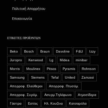
Πολιτική Απορρήτου
Επικοινωνία
ΕΤΙΚΈΤΕΣ ΠΡΟΪΌΝΤΩΝ
Beko
Bosch
Braun
Davoline
F&U
Izzy
Juropro
Kenwood
Lg
Midea
minibar
Morris
Moulinex
Pitsos
Pyramis
Rohnson
Samsung
Siemens
Tefal
United
Zanussi
Απορροφ. Ελεύθεροι
Απορροφ. Πτυσόμ.
Απορροφ. Συρόμ.
Ασυρμ.Τηλέφωνο
Ατμοσίδερα
Γάστρα
Εστίες
Ηλ. Κουζίνα
Κατσαρόλα