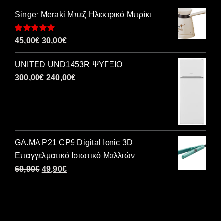
Singer Meraki Μπεζ Ηλεκτρικό Μπρίκι
Βαθμολογήθηκε
Original
Η
45,00
€
30,00
€
με
5.00
από 5
price
τρέχουσα
UNITED UND1453R ΨΥΓΕΙΟ
was:
τιμή
Original
Η
300,00
€
240,00
€
45,00€.
είναι:
price
τρέχουσα
30,00€.
was:
τιμή
300,00€.
είναι:
240,00€.
GA.MA P21 CP9 Digital Ionic 3D
Επαγγελματικό Ισιωτικό Μαλλιών
Original
Η
69,90
€
49,90
€
price
τρέχουσα
was:
τιμή
69,90€.
είναι: