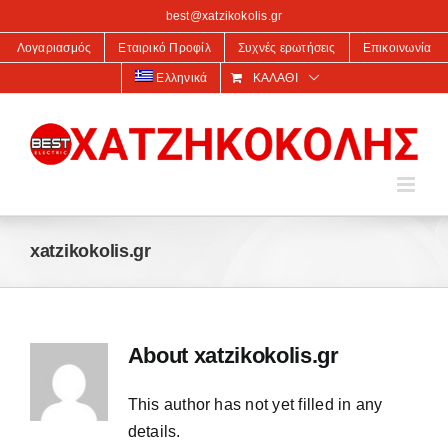
στο
best@xatzikokolis.gr
περιεχόμενο
Λογαριασμός
Εταιρικό Προφίλ
Συχνές ερωτήσεις
Επικοινωνία
Ελληνικά
ΚΑΛΆΘΙ
xatzikokolis.gr
About
xatzikokolis.gr
This author has not yet filled in any
details.