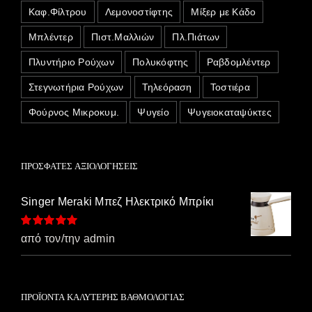
Καφ.Φίλτρου
Λεμονοστίφτης
Μίξερ με Κάδο
Μπλέντερ
Πιστ.Μαλλιών
Πλ.Πιάτων
Πλυντήριο Ρούχων
Πολυκόφτης
Ραβδομλέντερ
Στεγνωτήρια Ρούχων
Τηλεόραση
Τοστιέρα
Φούρνος Μικροκυμ.
Ψυγείο
Ψυγειοκαταψύκτες
ΠΡΌΣΦΑΤΕΣ ΑΞΙΟΛΟΓΉΣΕΙΣ
Singer Meraki Μπεζ Ηλεκτρικό Μπρίκι
Βαθμολογήθηκε
από τον/την admin
με
5
από 5
ΠΡΟΪΌΝΤΑ ΚΑΛΎΤΕΡΗΣ ΒΑΘΜΟΛΟΓΊΑΣ