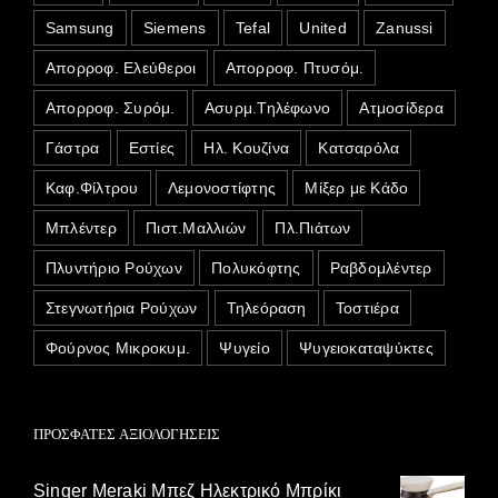
Samsung
Siemens
Tefal
United
Zanussi
Απορροφ. Ελεύθεροι
Απορροφ. Πτυσόμ.
Απορροφ. Συρόμ.
Ασυρμ.Τηλέφωνο
Ατμοσίδερα
Γάστρα
Εστίες
Ηλ. Κουζίνα
Κατσαρόλα
Καφ.Φίλτρου
Λεμονοστίφτης
Μίξερ με Κάδο
Μπλέντερ
Πιστ.Μαλλιών
Πλ.Πιάτων
Πλυντήριο Ρούχων
Πολυκόφτης
Ραβδομλέντερ
Στεγνωτήρια Ρούχων
Τηλεόραση
Τοστιέρα
Φούρνος Μικροκυμ.
Ψυγείο
Ψυγειοκαταψύκτες
ΠΡΌΣΦΑΤΕΣ ΑΞΙΟΛΟΓΉΣΕΙΣ
Singer Meraki Μπεζ Ηλεκτρικό Μπρίκι