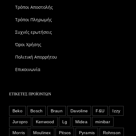
Τρόποι Αποστολής
Τρόποι Πληρωμής
Συχνές ερωτήσεις
Όροι Χρήσης
Πολιτική Απορρήτου
Επικοινωνία
ΕΤΙΚΈΤΕΣ ΠΡΟΪΌΝΤΩΝ
Beko
Bosch
Braun
Davoline
F&U
Izzy
Juropro
Kenwood
Lg
Midea
minibar
Morris
Moulinex
Pitsos
Pyramis
Rohnson