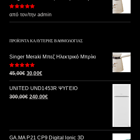
Βαθμολογήθηκε
από τον/την admin
με
5
από 5
ΠΡΟΪΌΝΤΑ ΚΑΛΎΤΕΡΗΣ ΒΑΘΜΟΛΟΓΊΑΣ
Singer Meraki Μπεζ Ηλεκτρικό Μπρίκι
Βαθμολογήθηκε
Original
Η
45,00
€
30,00
€
με
5.00
από 5
price
τρέχουσα
UNITED UND1453R ΨΥΓΕΙΟ
was:
τιμή
Original
Η
300,00
€
240,00
€
45,00€.
είναι:
price
τρέχουσα
30,00€.
was:
τιμή
300,00€.
είναι:
240,00€.
GA.MA P21 CP9 Digital Ionic 3D