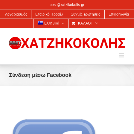
στο
best@xatzikokolis.gr
περιεχόμενο
Λογαριασμός
Εταιρικό Προφίλ
Συχνές ερωτήσεις
Επικοινωνία
Ελληνικά
ΚΑΛΆΘΙ
Σύνδεση μέσω Facebook