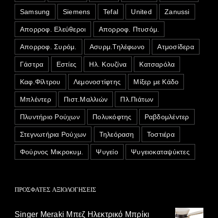
Samsung
Siemens
Tefal
United
Zanussi
Απορροφ. Ελεύθεροι
Απορροφ. Πτυσόμ.
Απορροφ. Συρόμ.
Ασυρμ.Τηλέφωνο
Ατμοσίδερα
Γάστρα
Εστίες
Ηλ. Κουζίνα
Κατσαρόλα
Καφ.Φίλτρου
Λεμονοστίφτης
Μίξερ με Κάδο
Μπλέντερ
Πιστ.Μαλλιών
Πλ.Πιάτων
Πλυντήριο Ρούχων
Πολυκόφτης
Ραβδομλέντερ
Στεγνωτήρια Ρούχων
Τηλεόραση
Τοστιέρα
Φούρνος Μικροκυμ.
Ψυγείο
Ψυγειοκαταψύκτες
ΠΡΌΣΦΑΤΕΣ ΑΞΙΟΛΟΓΉΣΕΙΣ
Singer Meraki Μπεζ Ηλεκτρικό Μπρίκι