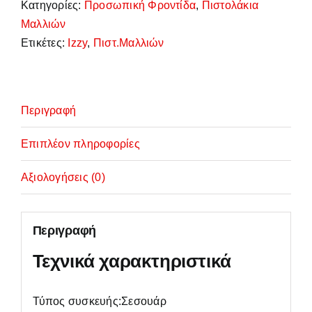
Care
Κατηγορίες:
Προσωπική Φροντίδα
,
Πιστολάκια
Ionic
Μαλλιών
223025
Ετικέτες:
Izzy
,
Πιστ.Μαλλιών
Πιστολάκι
Μαλλιών
ποσότητα
Περιγραφή
Επιπλέον πληροφορίες
Αξιολογήσεις (0)
Περιγραφή
Τεχνικά χαρακτηριστικά
Τύπος συσκευής:Σεσουάρ