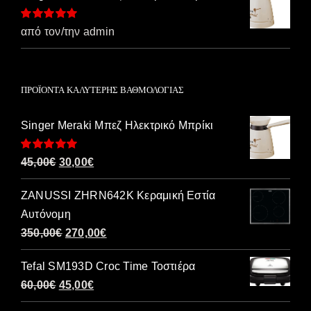
Βαθμολογήθηκε
από τον/την admin
με
5
από 5
ΠΡΟΪΌΝΤΑ ΚΑΛΎΤΕΡΗΣ ΒΑΘΜΟΛΟΓΊΑΣ
Singer Meraki Μπεζ Ηλεκτρικό Μπρίκι
Βαθμολογήθηκε
Original
Η
45,00
€
30,00
€
με
5.00
από 5
price
τρέχουσα
ZANUSSI ZHRN642K Κεραμική Εστία
was:
τιμή
Αυτόνομη
45,00€.
είναι:
Original
Η
350,00
€
270,00
€
30,00€.
price
τρέχουσα
Tefal SM193D Croc Time Τοστιέρα
was:
τιμή
Original
Η
60,00
€
45,00
€
350,00€.
είναι:
price
τρέχουσα
270,00€.