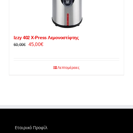
Izzy 402 X-Press Λεμονοστίφτης
Original
Η
45,00
€
60,00
€
price
τρέχουσα
was:
τιμή
60,00€.
είναι:
Λεπτομέρειες
45,00€.
Εταιρικό Προφίλ