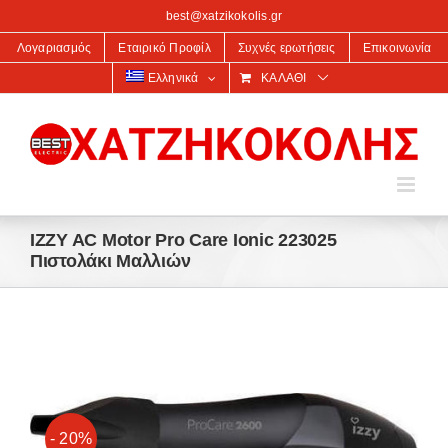
στο
best@xatzikokolis.gr
περιεχόμενο
Λογαριασμός
Εταιρικό Προφίλ
Συχνές ερωτήσεις
Επικοινωνία
Ελληνικά
ΚΑΛΆΘΙ
IZZY AC Motor Pro Care Ionic 223025
Πιστολάκι Μαλλιών
- 20%