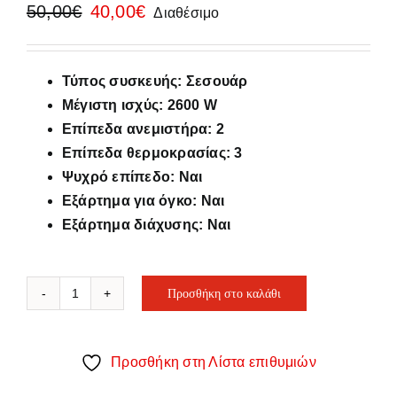
Original
Η
50,00
€
40,00
€
Διαθέσιμο
price
τρέχουσα
was:
τιμή
50,00€.
είναι:
Τύπος συσκευής: Σεσουάρ
40,00€.
Μέγιστη ισχύς: 2600 W
Επίπεδα ανεμιστήρα: 2
Επίπεδα θερμοκρασίας: 3
Ψυχρό επίπεδο: Ναι
Εξάρτημα για όγκο: Ναι
Εξάρτημα διάχυσης: Ναι
Προσθήκη στο καλάθι
IZZY
AC
Motor
Προσθήκη στη Λίστα επιθυμιών
Pro