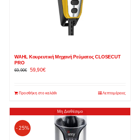
WAHL Κουρευτική Μηχανή Ρεύματος CLOSECUT
PRO
Original
Η
59,90
€
69,90
€
price
τρέχουσα
was:
τιμή
Προσθήκη στο καλάθι
Λεπτομέρειες
69,90€.
είναι:
59,90€.
Μη Διαθέσιμο
- 25%