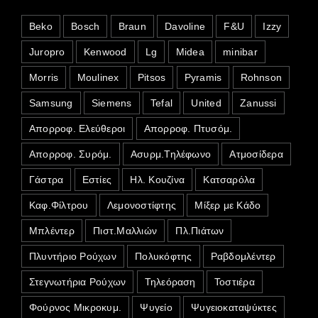
Beko
Bosch
Braun
Davoline
F&U
Izzy
Juropro
Kenwood
Lg
Midea
minibar
Morris
Moulinex
Pitsos
Pyramis
Rohnson
Samsung
Siemens
Tefal
United
Zanussi
Απορροφ. Ελεύθεροι
Απορροφ. Πτυσόμ.
Απορροφ. Συρόμ.
Ασυρμ.Τηλέφωνο
Ατμοσίδερα
Γάστρα
Εστίες
Ηλ. Κουζίνα
Κατσαρόλα
Καφ.Φίλτρου
Λεμονοστίφτης
Μίξερ με Κάδο
Μπλέντερ
Πιστ.Μαλλιών
Πλ.Πιάτων
Πλυντήριο Ρούχων
Πολυκόφτης
Ραβδομλέντερ
Στεγνωτήρια Ρούχων
Τηλεόραση
Τοστιέρα
Φούρνος Μικροκυμ.
Ψυγείο
Ψυγειοκαταψύκτες