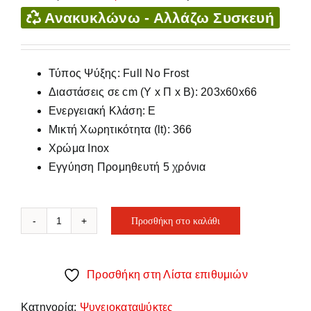
price
τρέχουσα
Ανακυκλώνω - Αλλάζω Συσκευή
was:
τιμή
1.080,00€.
είναι:
750,00€.
Τύπος Ψύξης: Full No Frost
Διαστάσεις σε cm (Υ x Π x Β): 203x60x66
Ενεργειακή Κλάση: Ε
Μικτή Χωρητικότητα (lt): 366
Χρώμα Inox
Εγγύηση Προμηθευτή 5 χρόνια
Προσθήκη στο καλάθι
BOSCH
KGN39VLEB
ΨΥΓΕΙΟΚΑΤΑΨΥΚΤΗΣ
Προσθήκη στη Λίστα επιθυμιών
INOX
5ΧΡ
Κατηγορία:
Ψυγειοκαταψύκτες