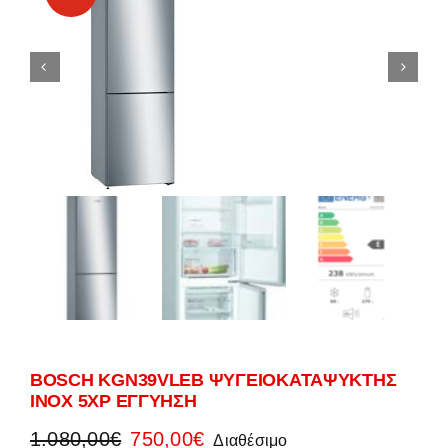
BOSCH KGN39VLEB ΨΥΓΕΙΟΚΑΤΑΨΥΚΤΗΣ
INOX 5ΧΡ ΕΓΓΥΗΣΗ
Original
Η
1.080,00
€
750,00
€
Διαθέσιμο