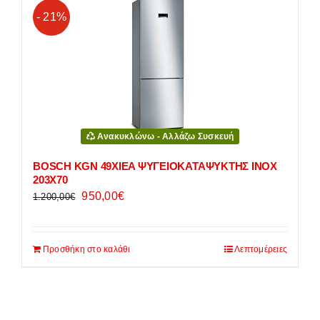
- 21%
Ανακυκλώνω - Αλλάζω Συσκευή
BOSCH KGN 49XIEA ΨΥΓΕΙΟΚΑΤΑΨΥΚΤΗΣ INOX
203Χ70
Original
Η
950,00
€
1.200,00
€
price
τρέχουσα
was:
τιμή
Προσθήκη στο καλάθι
Λεπτομέρειες
1.200,00€.
είναι:
950,00€.