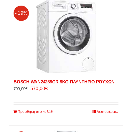
- 19%
BOSCH WAN24259GR 9KG ΠΛΥΝΤΗΡΙΟ ΡΟΥΧΩΝ
Original
Η
570,00
€
700,00
€
price
τρέχουσα
was:
τιμή
Προσθήκη στο καλάθι
700,00€.
είναι:
Λεπτομέρειες
570,00€.