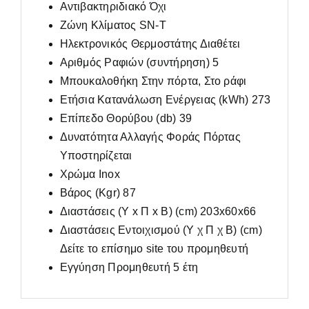
Αντιβακτηριδιακό Όχι
Ζώνη Κλίματος SN-T
Ηλεκτρονικός Θερμοστάτης Διαθέτει
Αριθμός Ραφιών (συντήρηση) 5
Μπουκαλοθήκη Στην πόρτα, Στο ράφι
Ετήσια Κατανάλωση Ενέργειας (kWh) 273
Επίπεδο Θορύβου (db) 39
Δυνατότητα Αλλαγής Φοράς Πόρτας
Υποστηρίζεται
Χρώμα Inox
Βάρος (Kgr) 87
Διαστάσεις (Υ x Π x Β) (cm) 203x60x66
Διαστάσεις Εντοιχισμού (Υ χ Π χ Β) (cm)
Δείτε το επίσημο site του προμηθευτή
Εγγύηση Προμηθευτή 5 έτη