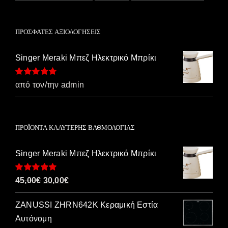
ΠΡΌΣΦΑΤΕΣ ΑΞΙΟΛΟΓΉΣΕΙΣ
Singer Meraki Μπεζ Ηλεκτρικό Μπρίκι
Βαθμολογήθηκε
από τον/την admin
με
5
από 5
ΠΡΟΪΌΝΤΑ ΚΑΛΎΤΕΡΗΣ ΒΑΘΜΟΛΟΓΊΑΣ
Singer Meraki Μπεζ Ηλεκτρικό Μπρίκι
Βαθμολογήθηκε
Original
Η
45,00
€
30,00
€
με
5.00
από 5
price
τρέχουσα
ZANUSSI ZHRN642K Κεραμική Εστία
was:
τιμή
Αυτόνομη
45,00€.
είναι: