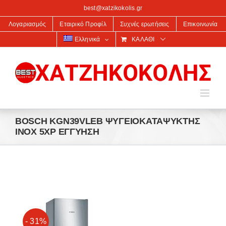
στο
best@xatzikokolis.gr
περιεχόμενο
Λογαριασμός
Εταιρικό Προφίλ
Συχνές ερωτήσεις
Επικοινωνία
Ελληνικά
ΚΑΛΆΘΙ
BOSCH KGN39VLEB ΨΥΓΕΙΟΚΑΤΑΨΥΚΤΗΣ
INOX 5ΧΡ ΕΓΓΥΗΣΗ
- 31%