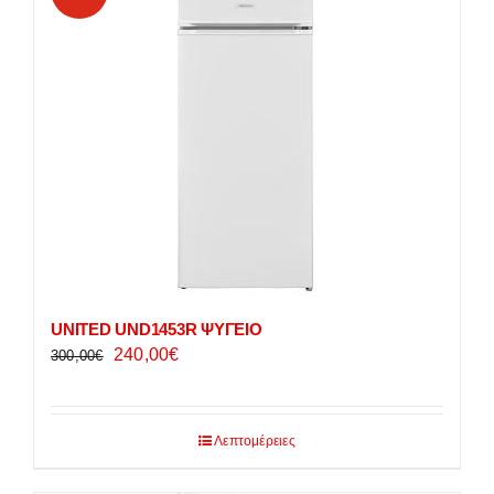
UNITED UND1453R ΨΥΓΕΙΟ
Original
Η
240,00
€
300,00
€
price
τρέχουσα
was:
τιμή
300,00€.
είναι:
Λεπτομέρειες
240,00€.