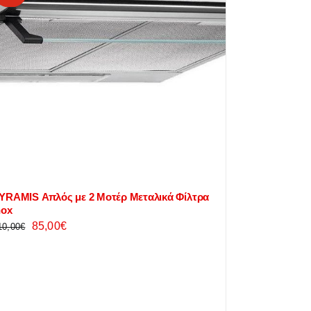
YRAMIS Απλός με 2 Μοτέρ Μεταλικά Φίλτρα
nox
Original
Η
85,00
€
10,00
€
price
τρέχουσα
was:
τιμή
110,00€.
είναι:
85,00€.