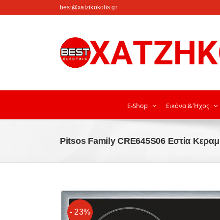
στο
best@xatzikokolis.gr
περιεχόμενο
E-Shop
Εικόνα & Ήχος
Pitsos Family CRE645S06 Εστία Κεραμ
- 23%