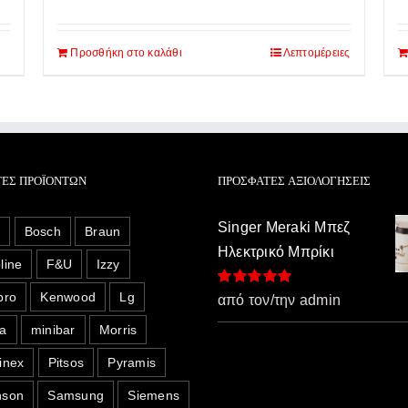
price
τρέχουσα
was:
τιμή
Προσθήκη στο καλάθι
Λεπτομέρειες
700,00€.
είναι:
530,00€.
ΤΕΣ ΠΡΟΪΌΝΤΩΝ
ΠΡΌΣΦΑΤΕΣ ΑΞΙΟΛΟΓΉΣΕΙΣ
Singer Meraki Μπεζ
o
Bosch
Braun
Ηλεκτρικό Μπρίκι
line
F&U
Izzy
pro
Kenwood
Lg
Βαθμολογήθηκε
από τον/την admin
με
5
από 5
a
minibar
Morris
inex
Pitsos
Pyramis
nson
Samsung
Siemens