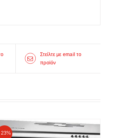
το
Στείλτε με email το
προϊόν
- 23%