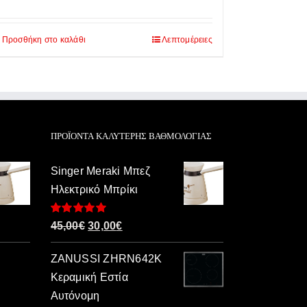
Προσθήκη στο καλάθι
Λεπτομέρειες
ΠΡΟΪΌΝΤΑ ΚΑΛΎΤΕΡΗΣ ΒΑΘΜΟΛΟΓΊΑΣ
Singer Meraki Μπεζ
Ηλεκτρικό Μπρίκι
Βαθμολογήθηκε
Original
Η
45,00
€
30,00
€
με
5.00
από 5
price
τρέχουσα
ZANUSSI ZHRN642K
was:
τιμή
Κεραμική Εστία
45,00€.
είναι:
Αυτόνομη
30,00€.