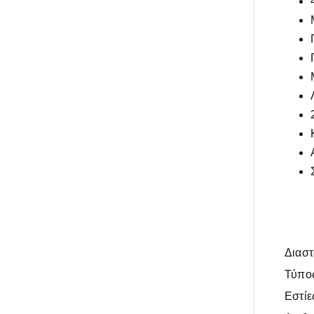
Διαστ
Τύπο
Εστίε