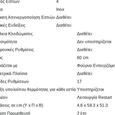
μός Εστιών
4
α
Inox
ματη Απενεργοποίηση Εστιών
Διαθέτει
κές Ενδείξεις
Διαθέτει
λεια Κλειδώματος
Διαθέτει
σιμότητα
Δεν υποστηρίζεται
ρονικές Ρυθμίσεις
Διαθέτει
ος
60 cm
άζεται με
Φούρνο Εντοιχιζόμε
ετρικά Πλαίσια
Διαθέτει
ίδες Ρυθμίσεων
17
ξη υπολοίπου θερμότητας για κάθε εστία
Υποστηρίζεται
λέον
Λειτουργία Restart
άσεις σε cm (Υ x Π x Β)
4.6 x 58.3 x 51.3
ηση Προμηθευτή
2 έτη