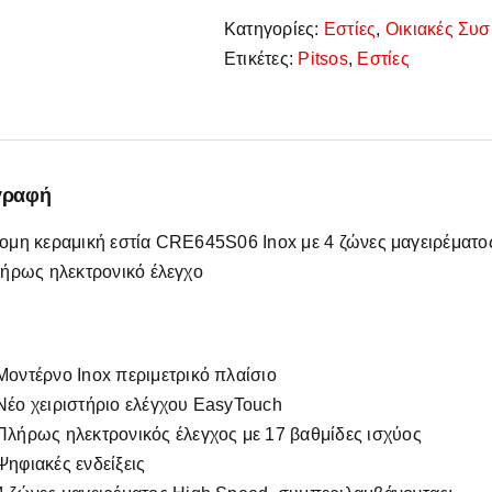
Κεραμική
Κατηγορίες:
Εστίες
,
Οικιακές Συσ
ποσότητα
Ετικέτες:
Pitsos
,
Εστίες
γραφή
ομη κεραμική εστία CRE645S06 Inox με 4 ζώνες μαγειρέματο
λήρως ηλεκτρονικό έλεγχο
Μοντέρνο Inox περιμετρικό πλαίσιο
Νέο χειριστήριο ελέγχου EasyTouch
Πλήρως ηλεκτρονικός έλεγχος με 17 βαθμίδες ισχύος
Ψηφιακές ενδείξεις