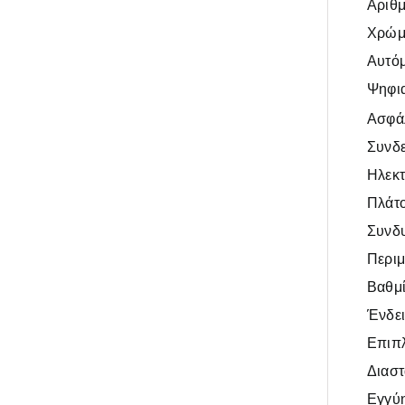
Αριθ
Χρώμ
Αυτό
Ψηφια
Ασφά
Συνδε
Ηλεκτ
Πλάτ
Συνδυ
Περιμ
Βαθμ
Ένδει
Επιπ
Διαστ
Εγγύ