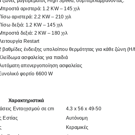
4 ζώνες μαγειρέματος High Speed, συμπεριλαμβάνοντας:
Μπροστά αριστερά: 1.2 ΚW – 145 χιλ
Πίσω αριστερά: 2.2 ΚW – 210 χιλ
Πίσω δεξιά: 1.2 ΚW – 145 χιλ
Μπροστά δεξιά: 2 ΚW – 180 χιλ
Λειτουργία Restart
2 βαθμίδες ένδειξης υπολοίπου θερμότητας για κάθε ζώνη (H/
Κλείδωμα ασφαλείας για παιδιά
Αυτόματη απενεργοποίηση ασφαλείας
Συνολικό φορτίο 6600 W
Χαρακτηριστικά
άσεις Εντoιχισμού σε cm
4.3 x 56 x 49-50
ς Εστίας
Αυτόνομη
ς
Κεραμικές