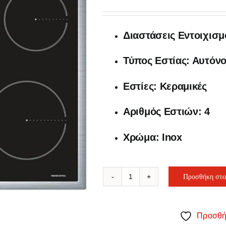
price
τρέχουσα
was:
τιμή
350,00€.
είναι:
Διαστάσεις Εντoιχισμο
270,00€.
Τύπος Εστίας: Αυτόν
Εστίες: Κεραμικές
Αριθμός Εστιών: 4
Χρώμα: Inox
Προσθήκη στο
Pitsos
Family
CRE645S06
Προσθή
Εστία