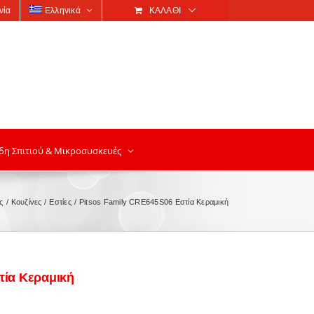
νία
Ελληνικά
ΚΑΛΆΘΙ
δη Σπιτιού & Μικροσυσκευές
ς
Κουζίνες
Εστίες
Pitsos Family CRE645S06 Εστία Κεραμική
τία Κεραμική