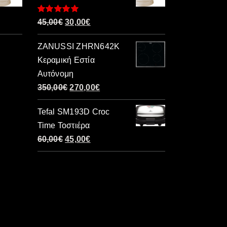
Βαθμολογήθηκε
Original
Η
45,00
€
30,00
€
με
5.00
από 5
price
τρέχουσα
ZANUSSI ZHRN642K
was:
τιμή
Κεραμική Εστία
45,00€.
είναι:
Αυτόνομη
30,00€.
Original
Η
350,00
€
270,00
€
price
τρέχουσα
Tefal SM193D Croc
was:
τιμή
Time Τοστιέρα
350,00€.
είναι:
Original
Η
60,00
€
45,00
€
270,00€.
price
τρέχουσα
was:
τιμή
60,00€.
είναι:
45,00€.