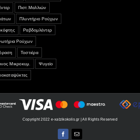
ντερ
Πιστ.Μαλλιών
ιάτων
Πλυντήριο Ρούχων
κόφτης
Ραβδομλέντερ
νωτήρια Ρούχων
όραση
Τοστιέρα
νος Μικροκυμ.
Ψυγείο
ιοκαταψύκτες
Copyright 2022 e-xatzikokolis.gr | All Rights Reserved
Facebook
Email