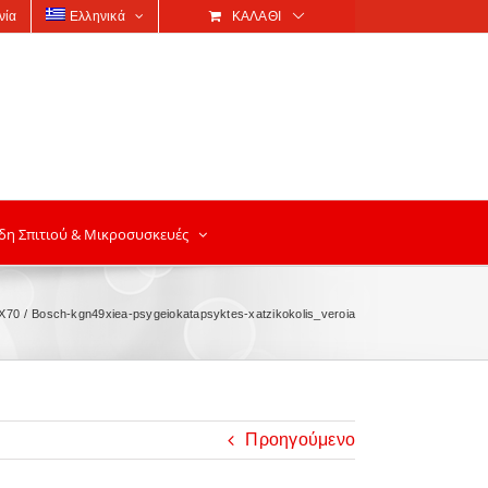
νία
Ελληνικά
ΚΑΛΆΘΙ
δη Σπιτιού & Μικροσυσκευές
Χ70
Bosch-kgn49xiea-psygeiokatapsyktes-xatzikokolis_veroia
Προηγούμενο