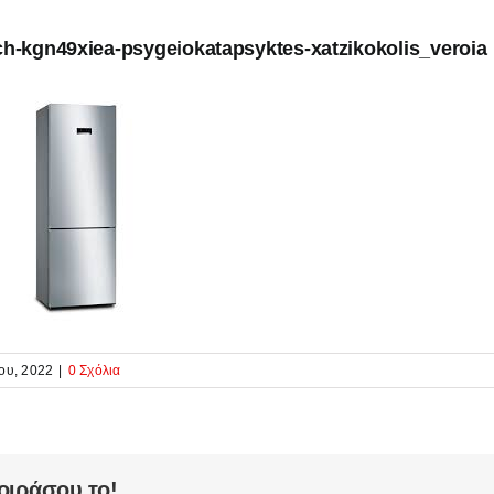
h-kgn49xiea-psygeiokatapsyktes-xatzikokolis_veroia
ου, 2022
|
0 Σχόλια
οιράσου το!