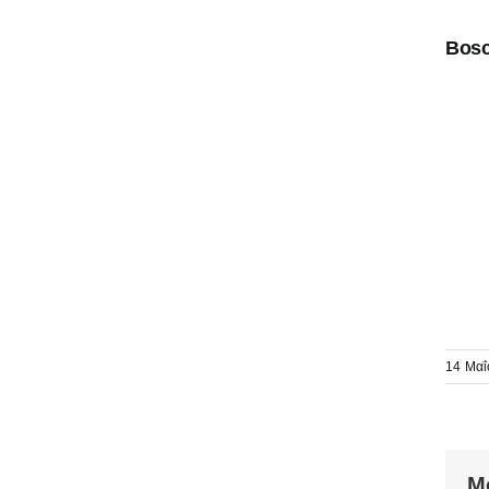
Bosc
14 Μαΐ
Μ