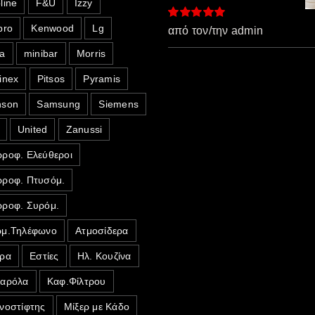
line
F&U
Izzy
pro
Kenwood
Lg
Βαθμολογήθηκε
από τον/την admin
με
5
από 5
a
minibar
Morris
inex
Pitsos
Pyramis
nson
Samsung
Siemens
United
Zanussi
ροφ. Ελεύθεροι
ροφ. Πτυσόμ.
ροφ. Συρόμ.
μ.Τηλέφωνο
Ατμοσίδερα
ρα
Εστίες
Ηλ. Κουζίνα
σαρόλα
Καφ.Φίλτρου
νοστίφτης
Μίξερ με Κάδο