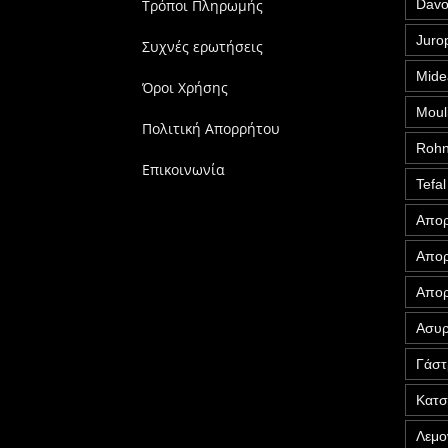
Τρόποι Πληρωμής
Davo
Juro
Συχνές ερωτήσεις
Mide
Όροι Χρήσης
Moul
Πολιτική Απορρήτου
Roh
Επικοινωνία
Tefal
Απορ
Απορ
Απορ
Ασυρ
Γάστ
Κατ
Λεμο