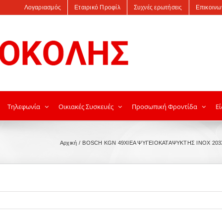
Λογαριασμός
Εταιρικό Προφίλ
Συχνές ερωτήσεις
Επικοινω
Τηλεφωνία
Οικιακές Συσκευές
Προσωπική Φροντίδα
Εί
Αρχική
BOSCH KGN 49XIEA ΨΥΓΕΙΟΚΑΤΑΨΥΚΤΗΣ INOX 203