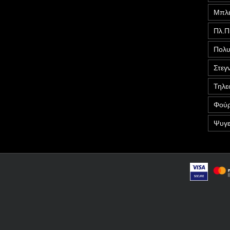
Μπλέ
Πλ.Π
Πολυ
Στεγ
Τηλε
Φούρ
Ψυγε