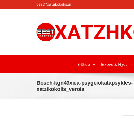
στο
best@xatzikokolis.gr
περιεχόμενο
E-Shop
Εικόνα & Ήχος
Bosch-kgn49xiea-psygeiokatapsyktes-
xatzikokolis_veroia