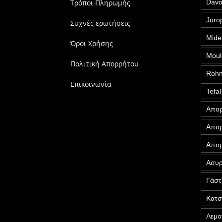
Τρόποι Πληρωμής
Davo
Juro
Συχνές ερωτήσεις
Mide
Όροι Χρήσης
Moul
Πολιτική Απορρήτου
Roh
Επικοινωνία
Tefal
Απορ
Απορ
Απορ
Ασυρ
Γάστ
Κατ
Λεμο