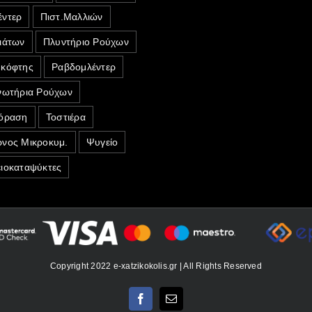
ντερ
Πιστ.Μαλλιών
ιάτων
Πλυντήριο Ρούχων
κόφτης
Ραβδομλέντερ
νωτήρια Ρούχων
όραση
Τοστιέρα
νος Μικροκυμ.
Ψυγείο
ιοκαταψύκτες
Copyright 2022 e-xatzikokolis.gr | All Rights Reserved
Facebook
Email