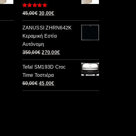
Βαθμολογήθηκε
Original
Η
45,00
€
30,00
€
με
5.00
από 5
price
τρέχουσα
ZANUSSI ZHRN642K
was:
τιμή
Κεραμική Εστία
45,00€.
είναι:
Αυτόνομη
30,00€.
Original
Η
350,00
€
270,00
€
price
τρέχουσα
Tefal SM193D Croc
was:
τιμή
Time Τοστιέρα
350,00€.
είναι:
Original
Η
60,00
€
45,00
€
270,00€.
price
τρέχουσα
was:
τιμή
60,00€.
είναι:
45,00€.