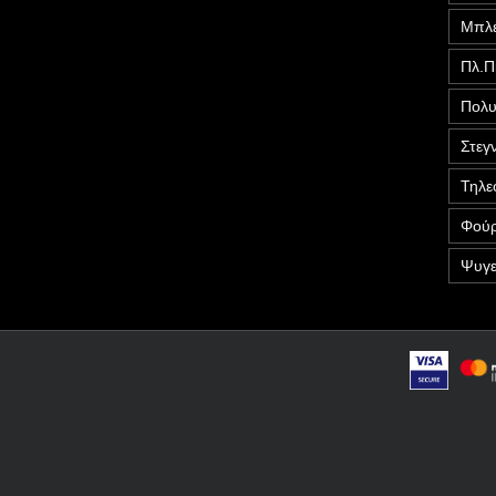
Μπλέ
Πλ.Π
Πολυ
Στεγ
Τηλε
Φούρ
Ψυγε