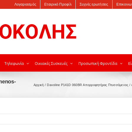
Λογαριασμός
Εταιρικό Προφίλ
Συχνές ερωτήσεις
Επικοινω
Τηλεφωνία
Οικιακές Συσκευές
Προσωπική Φροντίδα
Εί
menos-
Αρχική
Davoline P141D 060BR Απορροφητήρας Πτυσσόμενος