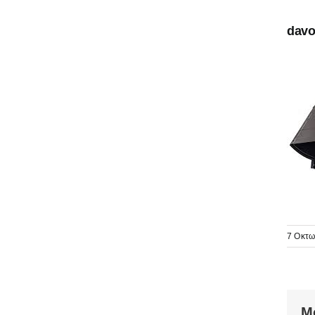
davo
7 Οκτω
Μ