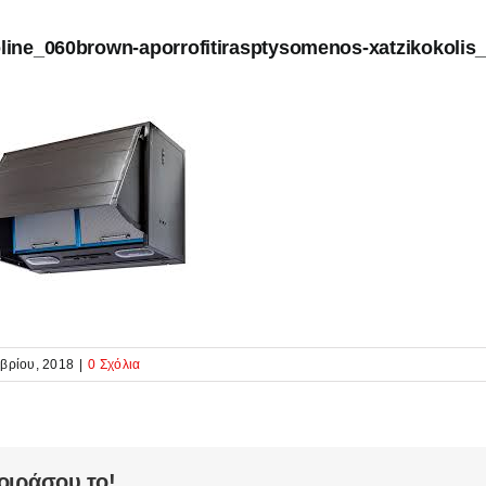
line_060brown-aporrofitirasptysomenos-xatzikokolis_
βρίου, 2018
|
0 Σχόλια
οιράσου το!