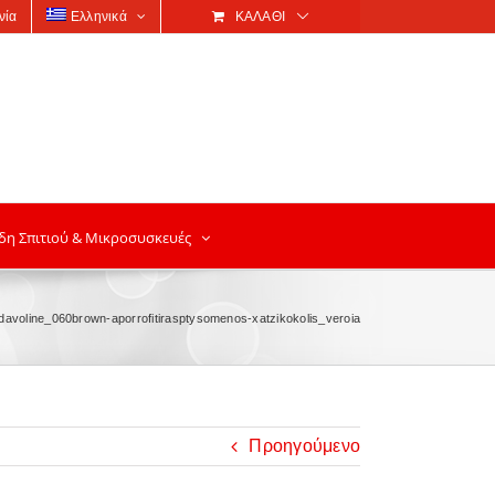
νία
Ελληνικά
ΚΑΛΆΘΙ
δη Σπιτιού & Μικροσυσκευές
davoline_060brown-aporrofitirasptysomenos-xatzikokolis_veroia
Προηγούμενο