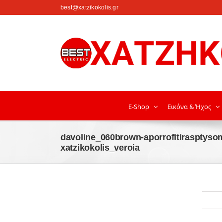
στο
best@xatzikokolis.gr
περιεχόμενο
E-Shop
Εικόνα & Ήχος
davoline_060brown-aporrofitirasptyso
xatzikokolis_veroia