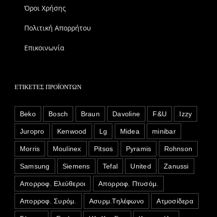
Όροι Χρήσης
Πολιτική Απορρήτου
Επικοινωνία
ΕΤΙΚΈΤΕΣ ΠΡΟΪΌΝΤΩΝ
Beko
Bosch
Braun
Davoline
F&U
Izzy
Juropro
Kenwood
Lg
Midea
minibar
Morris
Moulinex
Pitsos
Pyramis
Rohnson
Samsung
Siemens
Tefal
United
Zanussi
Απορροφ. Ελεύθεροι
Απορροφ. Πτυσόμ.
Απορροφ. Συρόμ.
Ασυρμ.Τηλέφωνο
Ατμοσίδερα