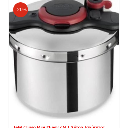
- 20%
Tefal Clipso Minut’Easy 7.5LT Χύτρα Ταχύτητος