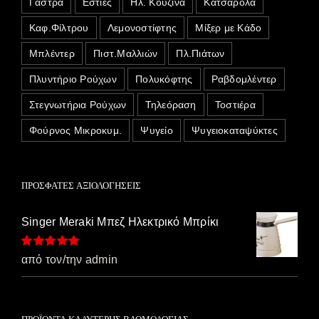
Γάστρα
Εστίες
Ηλ. Κουζίνα
Κατσαρόλα
Καφ.Φίλτρου
Λεμονοστίφτης
Μίξερ με Κάδο
Μπλέντερ
Πιστ.Μαλλιών
Πλ.Πιάτων
Πλυντήριο Ρούχων
Πολυκόφτης
Ραβδομλέντερ
Στεγνωτήρια Ρούχων
Τηλεόραση
Τοστιέρα
Φούρνος Μικροκυμ.
Ψυγείο
Ψυγειοκαταψύκτες
ΠΡΌΣΦΑΤΕΣ ΑΞΙΟΛΟΓΉΣΕΙΣ
Singer Meraki Μπεζ Ηλεκτρικό Μπρίκι
Βαθμολογήθηκε
από τον/την admin
με
5
από 5