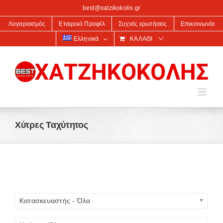
στο
best@xatzikokolis.gr
περιεχόμενο
Λογαριασμός
Εταιρικό Προφίλ
Συχνές ερωτήσεις
Επικοινωνία
Ελληνικά
ΚΑΛΆΘΙ
Χύτρες Ταχύτητος
Κατασκευαστής - Όλα