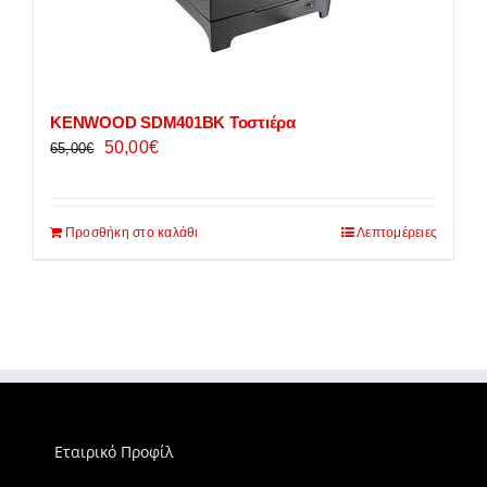
KENWOOD SDM401BK Τοστιέρα
Original
Η
50,00
€
65,00
€
price
τρέχουσα
was:
τιμή
Προσθήκη στο καλάθι
65,00€.
είναι:
Λεπτομέρειες
50,00€.
Εταιρικό Προφίλ