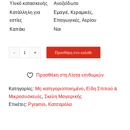
Υλικό κατασκευής
Ανοξείδωτο
Κατάλληλη για
Εμαγιέ, Κεραμικές,
εστίες
Επαγωγικές, Αερίου
Καπάκι
Ναι
Προσθήκη στο καλάθι
Pyramis
Classic
Χύτρα
Προσθήκη στη Λίστα επιθυμιών
24cm
ποσότητα
Κατηγορίες:
Μη κατηγοριοποιημένο
,
Είδη Σπιτιού &
Μικροσυσκευές
,
Σκεύη Μαγειρικής
Ετικέτες:
Pyramis
,
Κατσαρόλα