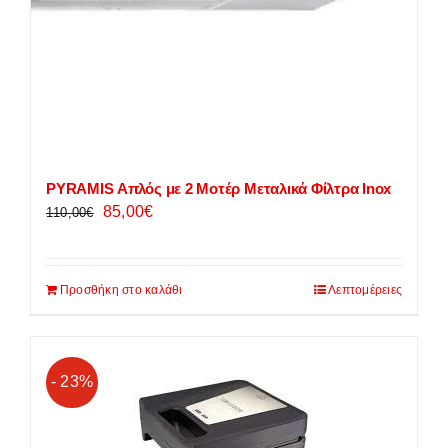
PYRAMIS Απλός με 2 Μοτέρ Μεταλικά Φίλτρα Inox
Original
Η
85,00
€
110,00
€
price
τρέχουσα
was:
τιμή
Προσθήκη στο καλάθι
110,00€.
είναι:
Λεπτομέρειες
85,00€.
- 23%