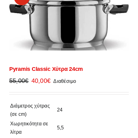
Pyramis Classic Χύτρα 24cm
Original
Η
55,00
€
40,00
€
Διαθέσιμο
price
τρέχουσα
was:
τιμή
55,00€.
είναι:
Διάμετρος χύτρας
24
40,00€.
(σε cm)
Χωρητικότητα σε
5,5
λίτρα