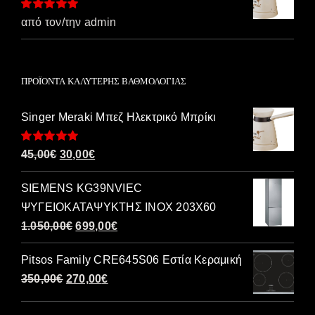
Βαθμολογήθηκε
από τον/την admin
με
5
από 5
ΠΡΟΪΌΝΤΑ ΚΑΛΎΤΕΡΗΣ ΒΑΘΜΟΛΟΓΊΑΣ
Singer Meraki Μπεζ Ηλεκτρικό Μπρίκι
Βαθμολογήθηκε
Original
Η
45,00
€
30,00
€
με
5.00
από 5
price
τρέχουσα
SIEMENS KG39NVIEC
was:
τιμή
ΨΥΓΕΙΟΚΑΤΑΨΥΚΤΗΣ INOX 203Χ60
45,00€.
είναι:
Original
Η
1.050,00
€
699,00
€
30,00€.
price
τρέχουσα
Pitsos Family CRE645S06 Εστία Κεραμική
was:
τιμή
Original
Η
350,00
€
270,00
€
1.050,00€.
είναι:
price
τρέχουσα
699,00€.