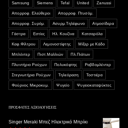
Samsung
Siemens
Tefal
United
Zanussi
Απορροφ. Ελεύθεροι
Απορροφ. Πτυσόμ.
Απορροφ. Συρόμ.
Ασυρμ.Τηλέφωνο
Ατμοσίδερα
Γάστρα
Εστίες
Ηλ. Κουζίνα
Κατσαρόλα
Καφ.Φίλτρου
Λεμονοστίφτης
Μίξερ με Κάδο
Μπλέντερ
Πιστ.Μαλλιών
Πλ.Πιάτων
Πλυντήριο Ρούχων
Πολυκόφτης
Ραβδομλέντερ
Στεγνωτήρια Ρούχων
Τηλεόραση
Τοστιέρα
Φούρνος Μικροκυμ.
Ψυγείο
Ψυγειοκαταψύκτες
ΠΡΌΣΦΑΤΕΣ ΑΞΙΟΛΟΓΉΣΕΙΣ
Singer Meraki Μπεζ Ηλεκτρικό Μπρίκι