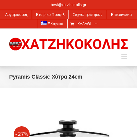
στο
best@xatzikokolis.gr
περιεχόμενο
Λογαριασμός
Εταιρικό Προφίλ
Συχνές ερωτήσεις
Επικοινωνία
Ελληνικά
ΚΑΛΆΘΙ
Pyramis Classic Χύτρα 24cm
- 27%