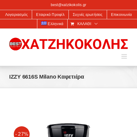
στο
best@xatzikokolis.gr
περιεχόμενο
Λογαριασμός
Εταιρικό Προφίλ
Συχνές ερωτήσεις
Επικοινωνία
Ελληνικά
ΚΑΛΆΘΙ
IZZY 6616S Milano Καφετιέρα
- 27%