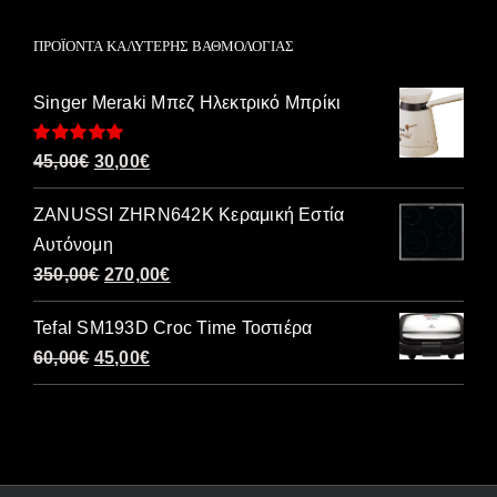
ΠΡΟΪΌΝΤΑ ΚΑΛΎΤΕΡΗΣ ΒΑΘΜΟΛΟΓΊΑΣ
Singer Meraki Μπεζ Ηλεκτρικό Μπρίκι
Βαθμολογήθηκε
Original
Η
45,00
€
30,00
€
με
5.00
από 5
price
τρέχουσα
ZANUSSI ZHRN642K Κεραμική Εστία
was:
τιμή
Αυτόνομη
45,00€.
είναι:
Original
Η
350,00
€
270,00
€
30,00€.
price
τρέχουσα
Tefal SM193D Croc Time Τοστιέρα
was:
τιμή
Original
Η
60,00
€
45,00
€
350,00€.
είναι:
price
τρέχουσα
270,00€.
was:
τιμή
60,00€.
είναι:
45,00€.