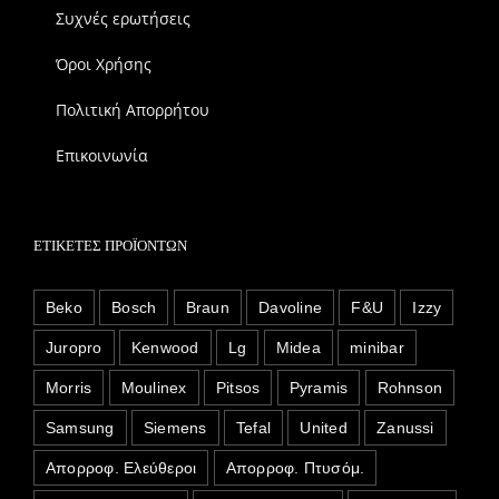
Συχνές ερωτήσεις
Όροι Χρήσης
Πολιτική Απορρήτου
Επικοινωνία
ΕΤΙΚΈΤΕΣ ΠΡΟΪΌΝΤΩΝ
Beko
Bosch
Braun
Davoline
F&U
Izzy
Juropro
Kenwood
Lg
Midea
minibar
Morris
Moulinex
Pitsos
Pyramis
Rohnson
Samsung
Siemens
Tefal
United
Zanussi
Απορροφ. Ελεύθεροι
Απορροφ. Πτυσόμ.