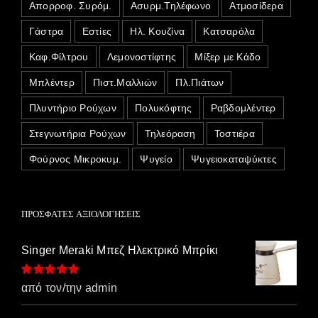
Απορροφ. Συρόμ.
Ασυρμ.Τηλέφωνο
Ατμοσίδερα
Γάστρα
Εστίες
Ηλ. Κουζίνα
Κατσαρόλα
Καφ.Φίλτρου
Λεμονοστίφτης
Μίξερ με Κάδο
Μπλέντερ
Πιστ.Μαλλιών
Πλ.Πιάτων
Πλυντήριο Ρούχων
Πολυκόφτης
Ραβδομλέντερ
Στεγνωτήρια Ρούχων
Τηλεόραση
Τοστιέρα
Φούρνος Μικροκυμ.
Ψυγείο
Ψυγειοκαταψύκτες
ΠΡΌΣΦΑΤΕΣ ΑΞΙΟΛΟΓΉΣΕΙΣ
Singer Meraki Μπεζ Ηλεκτρικό Μπρίκι
Βαθμολογήθηκε
από τον/την admin
με
5
από 5