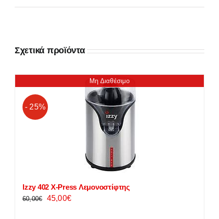
Σχετικά προϊόντα
Μη Διαθέσιμο
- 25%
Izzy 402 X-Press Λεμονοστίφτης
Original
Η
45,00
€
60,00
€
price
τρέχουσα