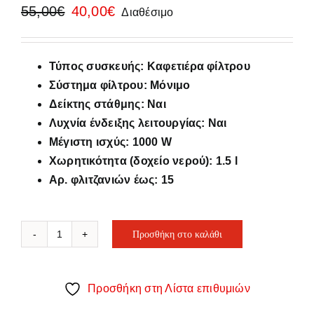
Original
Η
55,00
€
40,00
€
Διαθέσιμο
price
τρέχουσα
was:
τιμή
55,00€.
είναι:
Τύπος συσκευής: Καφετιέρα φίλτρου
40,00€.
Σύστημα φίλτρου: Μόνιμο
Δείκτης στάθμης: Ναι
Λυχνία ένδειξης λειτουργίας: Ναι
Μέγιστη ισχύς: 1000 W
Χωρητικότητα (δοχείο νερού): 1.5 l
Αρ. φλιτζανιών έως: 15
Προσθήκη στο καλάθι
IZZY
6616S
Milano
Προσθήκη στη Λίστα επιθυμιών
Καφετιέρα