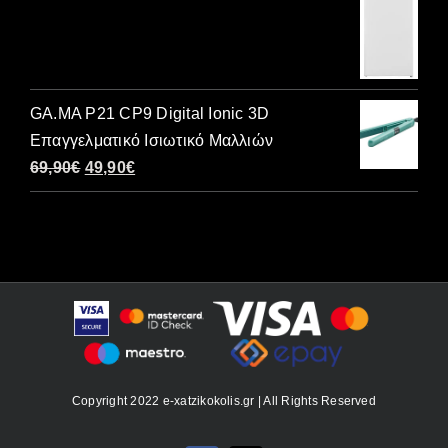
price
τρέχουσα
30,00€.
was:
τιμή
300,00€.
είναι:
240,00€.
GA.MA P21 CP9 Digital Ionic 3D
Επαγγελματικό Ισιωτικό Μαλλιών
Original
Η
69,90
€
49,90
€
price
τρέχουσα
was:
τιμή
69,90€.
είναι:
49,90€.
Copyright 2022 e-xatzikokolis.gr | All Rights Reserved