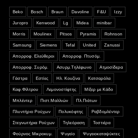
Beko
Bosch
Braun
Davoline
F&U
Izzy
Juropro
Kenwood
Lg
Midea
minibar
Morris
Moulinex
Pitsos
Pyramis
Rohnson
Samsung
Siemens
Tefal
United
Zanussi
Απορροφ. Ελεύθεροι
Απορροφ. Πτυσόμ.
Απορροφ. Συρόμ.
Ασυρμ.Τηλέφωνο
Ατμοσίδερα
Γάστρα
Εστίες
Ηλ. Κουζίνα
Κατσαρόλα
Καφ.Φίλτρου
Λεμονοστίφτης
Μίξερ με Κάδο
Μπλέντερ
Πιστ.Μαλλιών
Πλ.Πιάτων
Πλυντήριο Ρούχων
Πολυκόφτης
Ραβδομλέντερ
Στεγνωτήρια Ρούχων
Τηλεόραση
Τοστιέρα
Φούρνος Μικροκυμ.
Ψυγείο
Ψυγειοκαταψύκτες