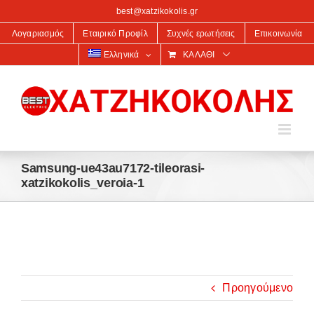
στο
best@xatzikokolis.gr
περιεχόμενο
Λογαριασμός
Εταιρικό Προφίλ
Συχνές ερωτήσεις
Επικοινωνία
Ελληνικά
ΚΑΛΆΘΙ
Samsung-ue43au7172-tileorasi-
xatzikokolis_veroia-1
Προηγούμενο