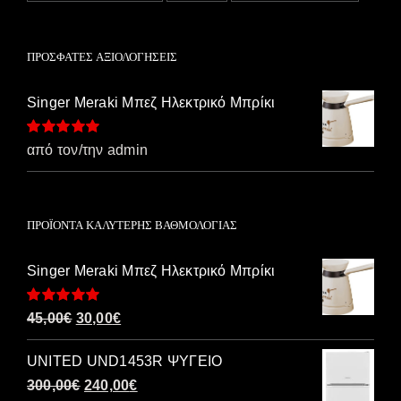
ΠΡΌΣΦΑΤΕΣ ΑΞΙΟΛΟΓΉΣΕΙΣ
Singer Meraki Μπεζ Ηλεκτρικό Μπρίκι
Βαθμολογήθηκε
από τον/την admin
με
5
από 5
ΠΡΟΪΌΝΤΑ ΚΑΛΎΤΕΡΗΣ ΒΑΘΜΟΛΟΓΊΑΣ
Singer Meraki Μπεζ Ηλεκτρικό Μπρίκι
Βαθμολογήθηκε
Original
Η
45,00
€
30,00
€
με
5.00
από 5
price
τρέχουσα
UNITED UND1453R ΨΥΓΕΙΟ
was:
τιμή
Original
Η
300,00
€
240,00
€
45,00€.
είναι: