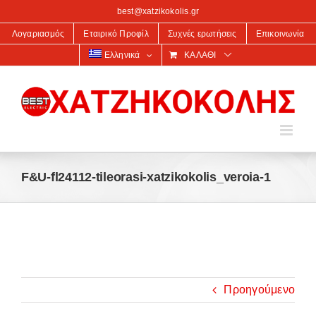
στο
best@xatzikokolis.gr
περιεχόμενο
Λογαριασμός
Εταιρικό Προφίλ
Συχνές ερωτήσεις
Επικοινωνία
Ελληνικά
ΚΑΛΆΘΙ
F&U-fl24112-tileorasi-xatzikokolis_veroia-1
Προηγούμενο