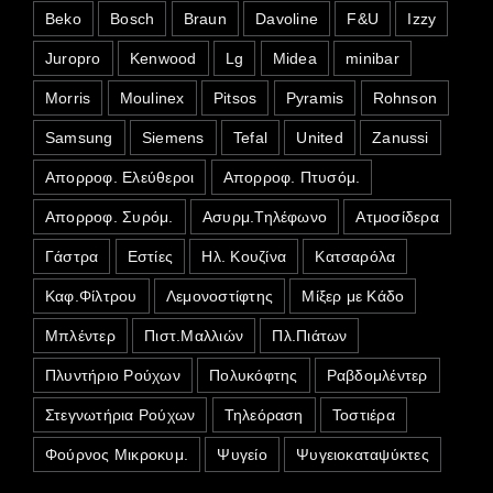
Beko
Bosch
Braun
Davoline
F&U
Izzy
Juropro
Kenwood
Lg
Midea
minibar
Morris
Moulinex
Pitsos
Pyramis
Rohnson
Samsung
Siemens
Tefal
United
Zanussi
Απορροφ. Ελεύθεροι
Απορροφ. Πτυσόμ.
Απορροφ. Συρόμ.
Ασυρμ.Τηλέφωνο
Ατμοσίδερα
Γάστρα
Εστίες
Ηλ. Κουζίνα
Κατσαρόλα
Καφ.Φίλτρου
Λεμονοστίφτης
Μίξερ με Κάδο
Μπλέντερ
Πιστ.Μαλλιών
Πλ.Πιάτων
Πλυντήριο Ρούχων
Πολυκόφτης
Ραβδομλέντερ
Στεγνωτήρια Ρούχων
Τηλεόραση
Τοστιέρα
Φούρνος Μικροκυμ.
Ψυγείο
Ψυγειοκαταψύκτες