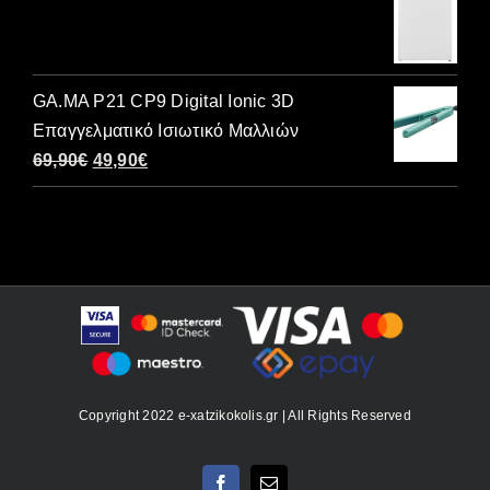
was:
τιμή
300,00€.
είναι:
240,00€.
GA.MA P21 CP9 Digital Ionic 3D
Επαγγελματικό Ισιωτικό Μαλλιών
Original
Η
69,90
€
49,90
€
price
τρέχουσα
was:
τιμή
69,90€.
είναι:
49,90€.
Copyright 2022 e-xatzikokolis.gr | All Rights Reserved