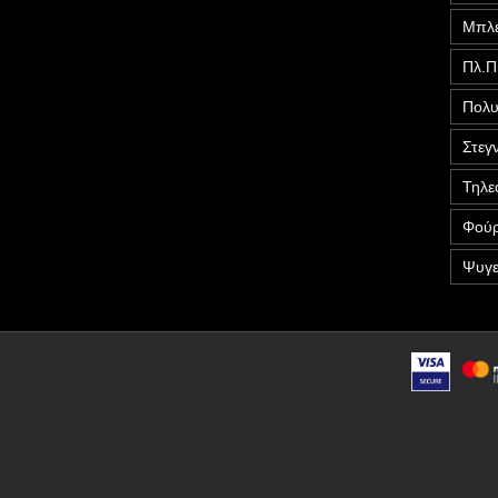
Μπλέ
Πλ.Π
Πολυ
Στεγ
Τηλε
Φούρ
Ψυγε