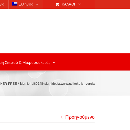
νία
Ελληνικά
ΚΑΛΆΘΙ
δη Σπιτιού & Μικροσυσκευές
SHER FREE
Morris-fsi60148-pluntiriopiatwn-xatzikokolis_veroia
Προηγούμενο