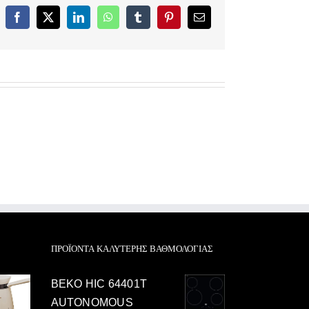
Facebook
X
LinkedIn
WhatsApp
Tumblr
Pinterest
Email
ΠΡΟΪΌΝΤΑ ΚΑΛΎΤΕΡΗΣ ΒΑΘΜΟΛΟΓΊΑΣ
BEKO HIC 64401T
AUTONOMOUS