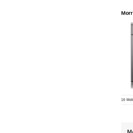
Morr
16 Μαΐ
Μ