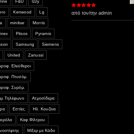
line
F&U
Izzy
pro
Kenwood
Lg
Βαθμολογήθηκε
από τον/την admin
με
5
από 5
a
minibar
Morris
inex
Pitsos
Pyramis
nson
Samsung
Siemens
United
Zanussi
ροφ. Ελεύθεροι
ροφ. Πτυσόμ.
ροφ. Συρόμ.
μ.Τηλέφωνο
Ατμοσίδερα
ρα
Εστίες
Ηλ. Κουζίνα
σαρόλα
Καφ.Φίλτρου
νοστίφτης
Μίξερ με Κάδο