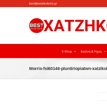
στο
best@xatzikokolis.gr
περιεχόμενο
E-Shop
Εικόνα & Ήχος
Morris-fsi60148-pluntiriopiatwn-xatziko