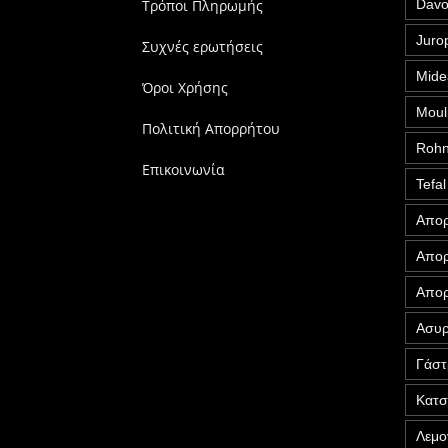
Τρόποι Πληρωμής
Davo
Juro
Συχνές ερωτήσεις
Mide
Όροι Χρήσης
Moul
Πολιτική Απορρήτου
Roh
Επικοινωνία
Tefal
Απορ
Απορ
Απορ
Ασυρ
Γάστ
Κατ
Λεμο