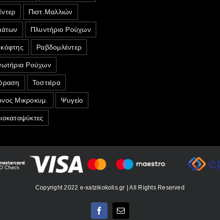
ντερ
Πιστ.Μαλλιών
ιάτων
Πλυντήριο Ρούχων
κόφτης
Ραβδομλέντερ
νωτήρια Ρούχων
όραση
Τοστιέρα
νος Μικροκυμ.
Ψυγείο
ιοκαταψύκτες
Copyright 2022 e-xatzikokolis.gr | All Rights Reserved
Facebook
Email