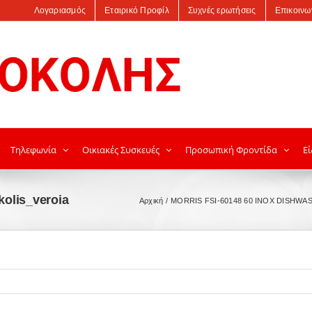
Λογαριασμός
Εταιρικό Προφίλ
Συχνές ερωτήσεις
Επικοινω
Τηλεφωνία
Οικιακές Συσκευές
Προσωπική Φροντίδα
Εί
kolis_veroia
Αρχική
MORRIS FSI-60148 60 INOX DISHWA