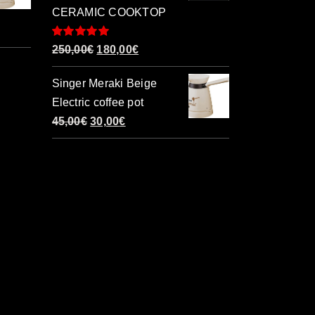
CERAMIC COOKTOP
Βαθμολογήθηκε
Original
Η
250,00
€
180,00
€
με
5.00
από 5
price
τρέχουσα
Singer Meraki Beige
was:
τιμή
Electric coffee pot
250,00€.
είναι:
Original
Η
45,00
€
30,00
€
180,00€.
price
τρέχουσα
was:
τιμή
45,00€.
είναι:
30,00€.