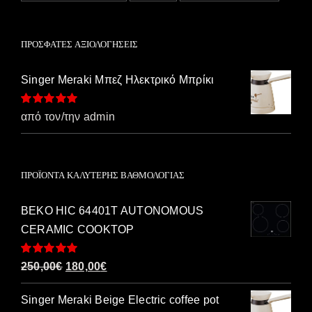
ΠΡΌΣΦΑΤΕΣ ΑΞΙΟΛΟΓΉΣΕΙΣ
Singer Meraki Μπεζ Ηλεκτρικό Μπρίκι
Βαθμολογήθηκε
από τον/την admin
με
5
από 5
ΠΡΟΪΌΝΤΑ ΚΑΛΎΤΕΡΗΣ ΒΑΘΜΟΛΟΓΊΑΣ
BEKO HIC 64401T AUTONOMOUS
CERAMIC COOKTOP
Βαθμολογήθηκε
Original
Η
250,00
€
180,00
€
με
5.00
από 5
price
τρέχουσα
Singer Meraki Beige Electric coffee pot
was:
τιμή