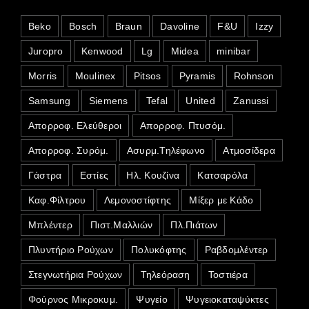
Beko
Bosch
Braun
Davoline
F&U
Izzy
Juropro
Kenwood
Lg
Midea
minibar
Morris
Moulinex
Pitsos
Pyramis
Rohnson
Samsung
Siemens
Tefal
United
Zanussi
Απορροφ. Ελεύθεροι
Απορροφ. Πτυσόμ.
Απορροφ. Συρόμ.
Ασυρμ.Τηλέφωνο
Ατμοσίδερα
Γάστρα
Εστίες
Ηλ. Κουζίνα
Κατσαρόλα
Καφ.Φίλτρου
Λεμονοστίφτης
Μίξερ με Κάδο
Μπλέντερ
Πιστ.Μαλλιών
Πλ.Πιάτων
Πλυντήριο Ρούχων
Πολυκόφτης
Ραβδομλέντερ
Στεγνωτήρια Ρούχων
Τηλεόραση
Τοστιέρα
Φούρνος Μικροκυμ.
Ψυγείο
Ψυγειοκαταψύκτες