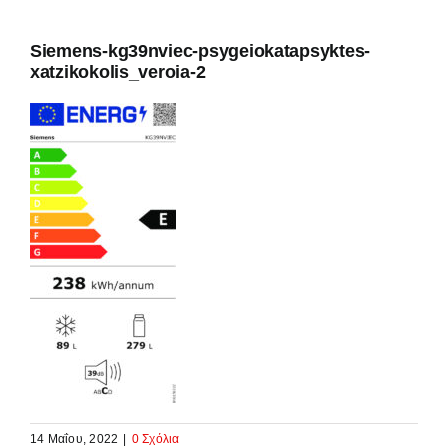
Siemens-kg39nviec-psygeiokatapsyktes-
xatzikokolis_veroia-2
14 Μαΐου, 2022
|
0 Σχόλια