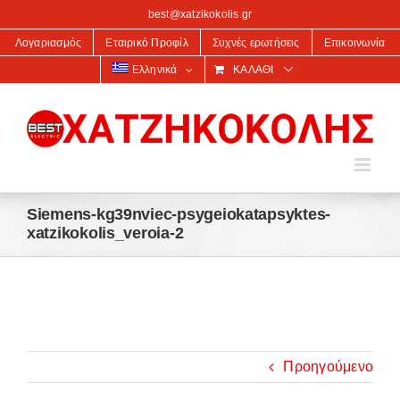
στο
best@xatzikokolis.gr
περιεχόμενο
Λογαριασμός
Εταιρικό Προφίλ
Συχνές ερωτήσεις
Επικοινωνία
Ελληνικά
ΚΑΛΆΘΙ
Siemens-kg39nviec-psygeiokatapsyktes-
xatzikokolis_veroia-2
Προηγούμενο