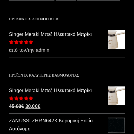
ΠΡΌΣΦΑΤΕΣ ΑΞΙΟΛΟΓΉΣΕΙΣ
Singer Meraki Μπεζ Ηλεκτρικό Μπρίκι
Βαθμολογήθηκε
από τον/την admin
με
5
από 5
ΠΡΟΪΌΝΤΑ ΚΑΛΎΤΕΡΗΣ ΒΑΘΜΟΛΟΓΊΑΣ
Singer Meraki Μπεζ Ηλεκτρικό Μπρίκι
Βαθμολογήθηκε
Original
Η
45,00
€
30,00
€
με
5.00
από 5
price
τρέχουσα
ZANUSSI ZHRN642K Κεραμική Εστία
was:
τιμή
Αυτόνομη
45,00€.
είναι: