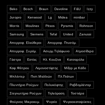
Beko
Bosch
Braun
Davoline
F&U
Izzy
Juropro
Kenwood
Lg
Midea
minibar
Morris
Moulinex
Pitsos
Pyramis
Rohnson
Samsung
Siemens
Tefal
United
Zanussi
Απορροφ. Ελεύθεροι
Απορροφ. Πτυσόμ.
Απορροφ. Συρόμ.
Ασυρμ.Τηλέφωνο
Ατμοσίδερα
Γάστρα
Εστίες
Ηλ. Κουζίνα
Κατσαρόλα
Καφ.Φίλτρου
Λεμονοστίφτης
Μίξερ με Κάδο
Μπλέντερ
Πιστ.Μαλλιών
Πλ.Πιάτων
Πλυντήριο Ρούχων
Πολυκόφτης
Ραβδομλέντερ
Στεγνωτήρια Ρούχων
Τηλεόραση
Τοστιέρα
Φούρνος Μικροκυμ.
Ψυγείο
Ψυγειοκαταψύκτες