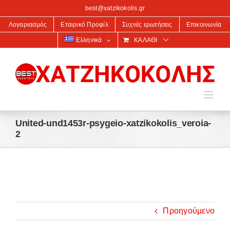
στο
best@xatzikokolis.gr
περιεχόμενο
Λογαριασμός
Εταιρικό Προφίλ
Συχνές ερωτήσεις
Επικοινωνία
Ελληνικά
ΚΑΛΆΘΙ
United-und1453r-psygeio-xatzikokolis_veroia-
2
Προηγούμενο