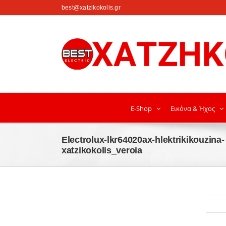
στο
best@xatzikokolis.gr
περιεχόμενο
E-Shop
Εικόνα & Ήχος
Electrolux-lkr64020ax-hlektrikikouzina-
xatzikokolis_veroia