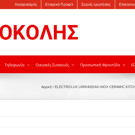
Λογαριασμός
Εταιρικό Προφίλ
Συχνές ερωτήσεις
Επικοινω
Τηλεφωνία
Οικιακές Συσκευές
Προσωπική Φροντίδα
Εί
Αρχική
ELECTROLUX LKR64020AX INOX CERAMIC KITC