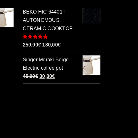
BEKO HIC 64401T
AUTONOMOUS
CERAMIC COOKTOP
Βαθμολογήθηκε
Original
Η
250,00
€
180,00
€
με
5.00
από 5
price
τρέχουσα
Singer Meraki Beige
was:
τιμή
Electric coffee pot
250,00€.
είναι:
Original
Η
45,00
€
30,00
€
180,00€.
price
τρέχουσα
was:
τιμή
45,00€.
είναι:
30,00€.