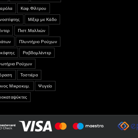
σαρόλα
Καφ.Φίλτρου
νοστίφτης
Μίξερ με Κάδο
ντερ
Πιστ.Μαλλιών
ιάτων
Πλυντήριο Ρούχων
κόφτης
Ραβδομλέντερ
νωτήρια Ρούχων
όραση
Τοστιέρα
νος Μικροκυμ.
Ψυγείο
ιοκαταψύκτες