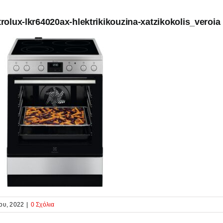
trolux-lkr64020ax-hlektrikikouzina-xatzikokolis_veroia
ου, 2022
|
0 Σχόλια