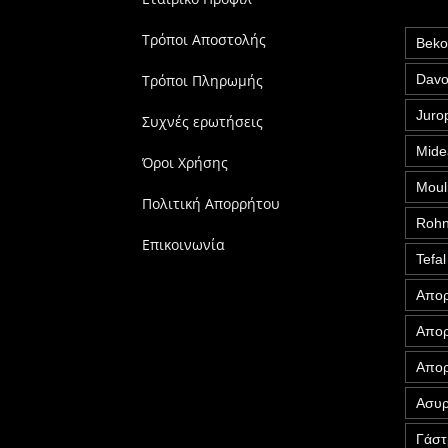
Τρόποι Αποστολής
Bek
Τρόποι Πληρωμής
Davo
Juro
Συχνές ερωτήσεις
Mide
Όροι Χρήσης
Moul
Πολιτική Απορρήτου
Roh
Επικοινωνία
Tefal
Απορ
Απορ
Απορ
Ασυρ
Γάστ