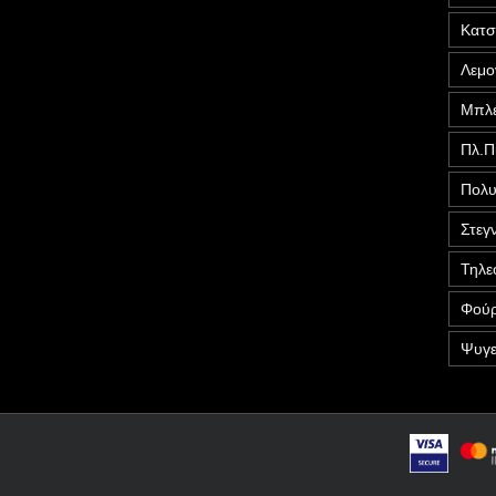
Κατ
Λεμο
Μπλέ
Πλ.Π
Πολυ
Στεγ
Τηλε
Φούρ
Ψυγε