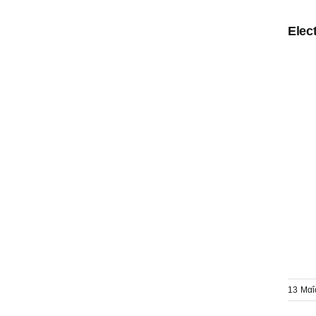
Elec
13 Μαΐ