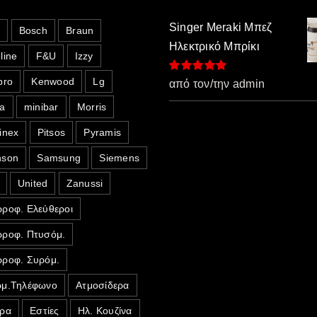
Singer Meraki Μπεζ
o
Bosch
Braun
Ηλεκτρικό Μπρίκι
line
F&U
Izzy
pro
Kenwood
Lg
Βαθμολογήθηκε
από τον/την admin
με
5
από 5
a
minibar
Morris
inex
Pitsos
Pyramis
nson
Samsung
Siemens
United
Zanussi
ροφ. Ελεύθεροι
ροφ. Πτυσόμ.
ροφ. Συρόμ.
μ.Τηλέφωνο
Ατμοσίδερα
ρα
Εστίες
Ηλ. Κουζίνα