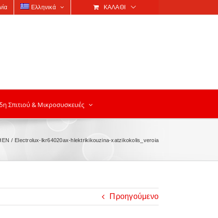
νία
Ελληνικά
ΚΑΛΆΘΙ
δη Σπιτιού & Μικροσυσκευές
HEN
Electrolux-lkr64020ax-hlektrikikouzina-xatzikokolis_veroia
Προηγούμενο