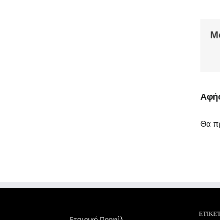
Μ
Αφήσ
Θα πρ
ΕΤΙΚΈ
Εταιρικό Προφίλ