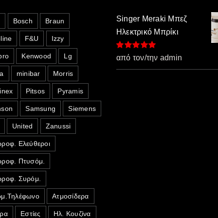
Singer Meraki Μπεζ
o
Bosch
Braun
Ηλεκτρικό Μπρίκι
line
F&U
Izzy
pro
Kenwood
Lg
Βαθμολογήθηκε
από τον/την admin
με
5
από 5
a
minibar
Morris
inex
Pitsos
Pyramis
nson
Samsung
Siemens
United
Zanussi
ροφ. Ελεύθεροι
ροφ. Πτυσόμ.
ροφ. Συρόμ.
μ.Τηλέφωνο
Ατμοσίδερα
ρα
Εστίες
Ηλ. Κουζίνα