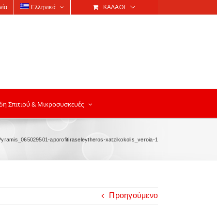
νία
Ελληνικά
ΚΑΛΆΘΙ
δη Σπιτιού & Μικροσυσκευές
Pyramis_065029501-aporofitiraseleytheros-xatzikokolis_veroia-1
Προηγούμενο