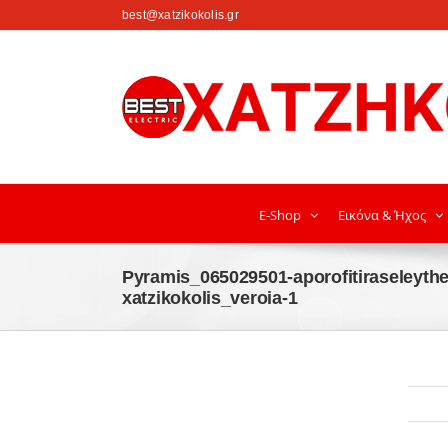
στο
best@xatzikokolis.gr
περιεχόμενο
E-Shop
Εικόνα & Ήχος
Pyramis_065029501-aporofitiraseleythe
xatzikokolis_veroia-1