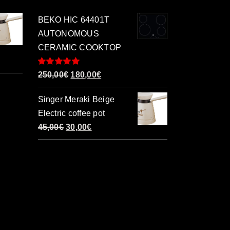
BEKO HIC 64401T
AUTONOMOUS
CERAMIC COOKTOP
Βαθμολογήθηκε
Original
Η
250,00
€
180,00
€
με
5.00
από 5
price
τρέχουσα
Singer Meraki Beige
was:
τιμή
Electric coffee pot
250,00€.
είναι:
Original
Η
45,00
€
30,00
€
180,00€.
price
τρέχουσα
was:
τιμή
45,00€.
είναι:
30,00€.