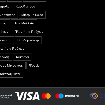
σαρόλα
Καφ.Φίλτρου
νοστίφτης
Μίξερ με Κάδο
ντερ
Πιστ.Μαλλιών
ιάτων
Πλυντήριο Ρούχων
κόφτης
Ραβδομλέντερ
νωτήρια Ρούχων
όραση
Τοστιέρα
νος Μικροκυμ.
Ψυγείο
ιοκαταψύκτες