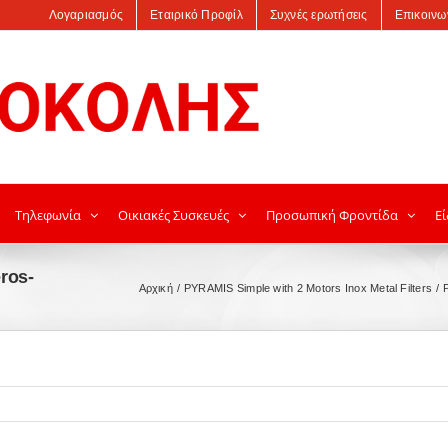
Λογαριασμός
Εταιρικό Προφίλ
Συχνές ερωτήσεις
Επικοινω
Τηλεφωνία
Οικιακές Συσκευές
Προσωπική Φροντίδα
Εί
ros-
Αρχική
PYRAMIS Simple with 2 Motors Inox Metal Filters