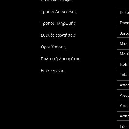
Τρόποι Αποστολής
Bek
Τρόποι Πληρωμής
Davo
Juro
Συχνές ερωτήσεις
Mide
Όροι Χρήσης
Moul
Πολιτική Απορρήτου
Roh
Επικοινωνία
Tefal
Απορ
Απορ
Απορ
Ασυρ
Γάστ