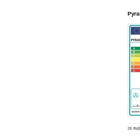
Pyra
26 Φεβ