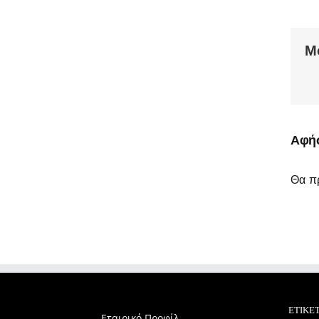
Μ
Αφήσ
Θα πρ
ΕΤΙΚΈ
Εταιρικό Προφίλ