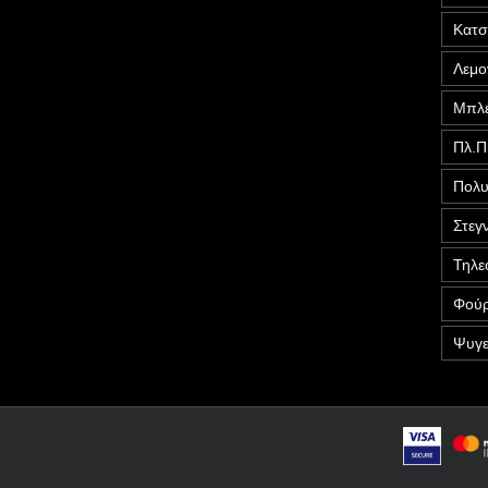
Κατ
Λεμο
Μπλέ
Πλ.Π
Πολυ
Στεγ
Τηλε
Φούρ
Ψυγε