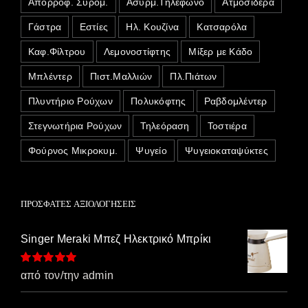
Απορροφ. Συρόμ.
Ασυρμ.Τηλέφωνο
Ατμοσίδερα
Γάστρα
Εστίες
Ηλ. Κουζίνα
Κατσαρόλα
Καφ.Φίλτρου
Λεμονοστίφτης
Μίξερ με Κάδο
Μπλέντερ
Πιστ.Μαλλιών
Πλ.Πιάτων
Πλυντήριο Ρούχων
Πολυκόφτης
Ραβδομλέντερ
Στεγνωτήρια Ρούχων
Τηλεόραση
Τοστιέρα
Φούρνος Μικροκυμ.
Ψυγείο
Ψυγειοκαταψύκτες
ΠΡΌΣΦΑΤΕΣ ΑΞΙΟΛΟΓΉΣΕΙΣ
Singer Meraki Μπεζ Ηλεκτρικό Μπρίκι
Βαθμολογήθηκε
από τον/την admin
με
5
από 5