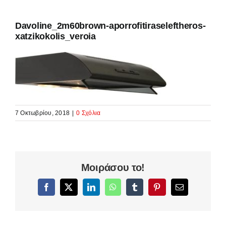
Davoline_2m60brown-aporrofitiraseleftheros-
xatzikokolis_veroia
7 Οκτωβρίου, 2018
|
0 Σχόλια
Μοιράσου το!
Facebook
X
LinkedIn
WhatsApp
Tumblr
Pinterest
Email