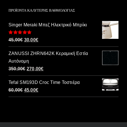
ΠΡΟΪΌΝΤΑ ΚΑΛΎΤΕΡΗΣ ΒΑΘΜΟΛΟΓΊΑΣ
Singer Meraki Μπεζ Ηλεκτρικό Μπρίκι
Βαθμολογήθηκε
Original
Η
45,00
€
30,00
€
με
5.00
από 5
price
τρέχουσα
ZANUSSI ZHRN642K Κεραμική Εστία
was:
τιμή
Αυτόνομη
45,00€.
είναι:
Original
Η
350,00
€
270,00
€
30,00€.
price
τρέχουσα
Tefal SM193D Croc Time Τοστιέρα
was:
τιμή
Original
Η
60,00
€
45,00
€
350,00€.
είναι:
price
τρέχουσα
270,00€.
was:
τιμή
60,00€.
είναι:
45,00€.