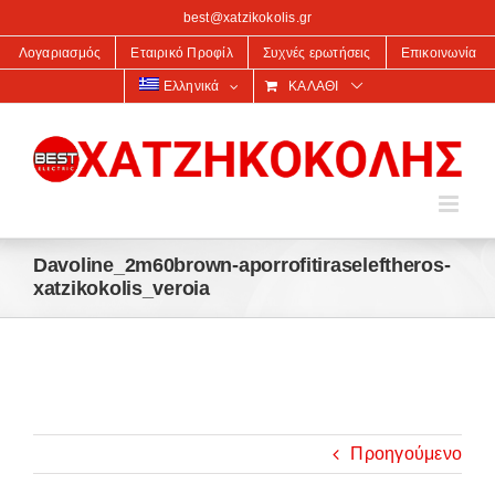
στο
best@xatzikokolis.gr
περιεχόμενο
Λογαριασμός
Εταιρικό Προφίλ
Συχνές ερωτήσεις
Επικοινωνία
Ελληνικά
ΚΑΛΆΘΙ
Davoline_2m60brown-aporrofitiraseleftheros-
xatzikokolis_veroia
Προηγούμενο