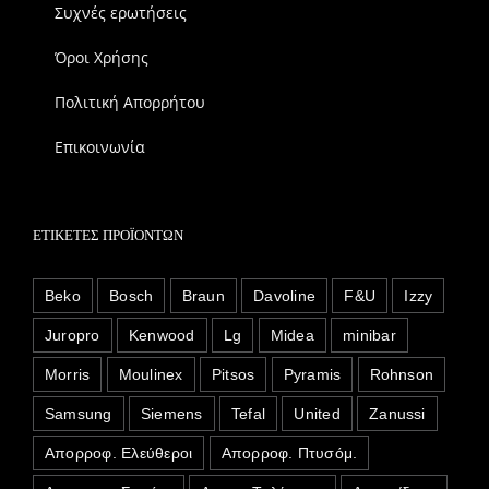
Συχνές ερωτήσεις
Όροι Χρήσης
Πολιτική Απορρήτου
Επικοινωνία
ΕΤΙΚΈΤΕΣ ΠΡΟΪΌΝΤΩΝ
Beko
Bosch
Braun
Davoline
F&U
Izzy
Juropro
Kenwood
Lg
Midea
minibar
Morris
Moulinex
Pitsos
Pyramis
Rohnson
Samsung
Siemens
Tefal
United
Zanussi
Απορροφ. Ελεύθεροι
Απορροφ. Πτυσόμ.