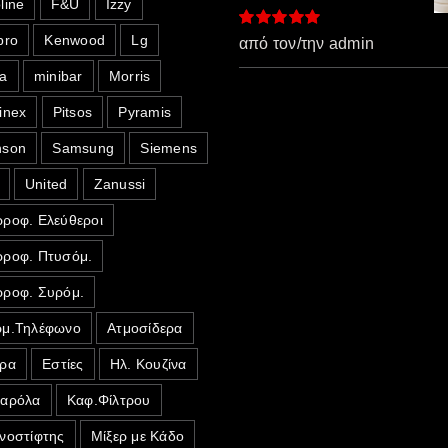
line
F&U
Izzy
pro
Kenwood
Lg
Βαθμολογήθηκε
από τον/την admin
με
5
από 5
a
minibar
Morris
inex
Pitsos
Pyramis
nson
Samsung
Siemens
United
Zanussi
ροφ. Ελεύθεροι
ροφ. Πτυσόμ.
ροφ. Συρόμ.
μ.Τηλέφωνο
Ατμοσίδερα
ρα
Εστίες
Ηλ. Κουζίνα
σαρόλα
Καφ.Φίλτρου
νοστίφτης
Μίξερ με Κάδο