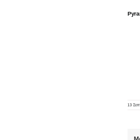
Pyra
13 Σεπ
Μ