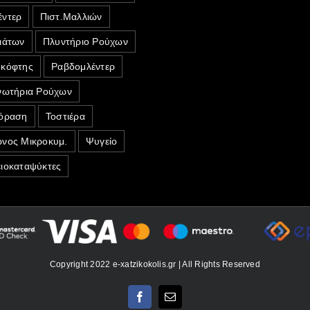
ντερ
Πιστ.Μαλλιών
ιάτων
Πλυντήριο Ρούχων
κόφτης
Ραβδομλέντερ
νωτήρια Ρούχων
όραση
Τοστιέρα
νος Μικροκυμ.
Ψυγείο
ιοκαταψύκτες
Copyright 2022 e-xatzikokolis.gr | All Rights Reserved
Facebook
Email