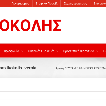
Λογαριασμός
Εταιρικό Προφίλ
Συχνές ερωτήσεις
Επικοινω
Τηλεφωνία
Οικιακές Συσκευές
Προσωπική Φροντίδα
Εί
atzikokolis_veroia
Αρχική
PYRAMIS 26 /NEW CLASSIC Χύ