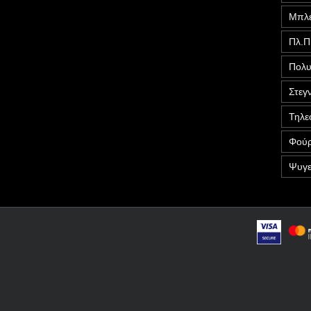
Μπλέ
Πλ.Π
Πολυ
Στεγ
Τηλε
Φούρ
Ψυγε