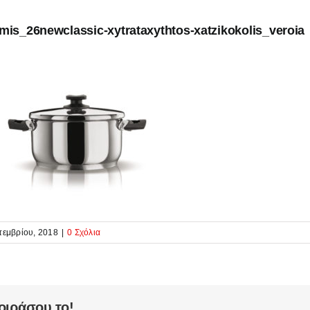
mis_26newclassic-xytrataxythtos-xatzikokolis_veroia
τεμβρίου, 2018
|
0 Σχόλια
οιράσου το!