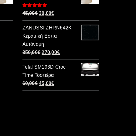
Βαθμολογήθηκε
Original
Η
45,00
€
30,00
€
με
5.00
από 5
price
τρέχουσα
ZANUSSI ZHRN642K
was:
τιμή
Κεραμική Εστία
45,00€.
είναι:
Αυτόνομη
30,00€.
Original
Η
350,00
€
270,00
€
price
τρέχουσα
Tefal SM193D Croc
was:
τιμή
Time Τοστιέρα
350,00€.
είναι:
Original
Η
60,00
€
45,00
€
270,00€.
price
τρέχουσα
was:
τιμή
60,00€.
είναι:
45,00€.