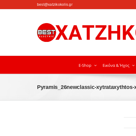
στο
best@xatzikokolis.gr
περιεχόμενο
E-Shop
Εικόνα & Ήχος
Pyramis_26newclassic-xytrataxythtos-x