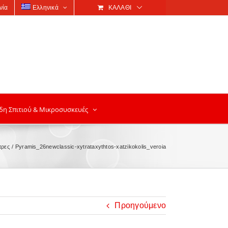
νία
Ελληνικά
ΚΑΛΆΘΙ
δη Σπιτιού & Μικροσυσκευές
τρες
Pyramis_26newclassic-xytrataxythtos-xatzikokolis_veroia
Προηγούμενο