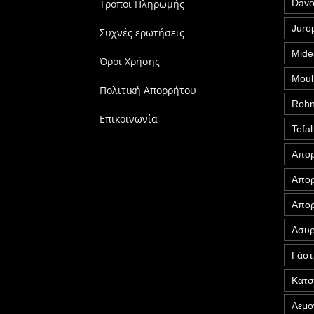
Τρόποι Πληρωμής
Davo
Juro
Συχνές ερωτήσεις
Mide
Όροι Χρήσης
Moul
Πολιτική Απορρήτου
Roh
Επικοινωνία
Tefal
Απορ
Απορ
Απορ
Ασυρ
Γάστ
Κατ
Λεμο