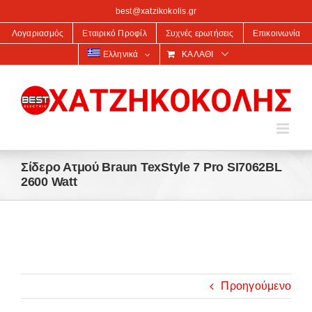
στο
best@xatzikokolis.gr
περιεχόμενο
Λογαριασμός
Εταιρικό Προφίλ
Συχνές ερωτήσεις
Επικοινωνία
Ελληνικά
ΚΑΛΆΘΙ
Σίδερο Ατμού Braun TexStyle 7 Pro SI7062BL
2600 Watt
Προηγούμενο