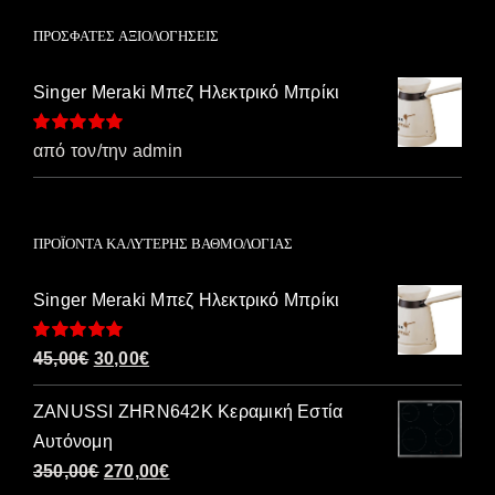
ΠΡΌΣΦΑΤΕΣ ΑΞΙΟΛΟΓΉΣΕΙΣ
Singer Meraki Μπεζ Ηλεκτρικό Μπρίκι
Βαθμολογήθηκε
από τον/την admin
με
5
από 5
ΠΡΟΪΌΝΤΑ ΚΑΛΎΤΕΡΗΣ ΒΑΘΜΟΛΟΓΊΑΣ
Singer Meraki Μπεζ Ηλεκτρικό Μπρίκι
Βαθμολογήθηκε
Original
Η
45,00
€
30,00
€
με
5.00
από 5
price
τρέχουσα
ZANUSSI ZHRN642K Κεραμική Εστία
was:
τιμή
Αυτόνομη
45,00€.
είναι:
Original
Η
350,00
€
270,00
€
30,00€.