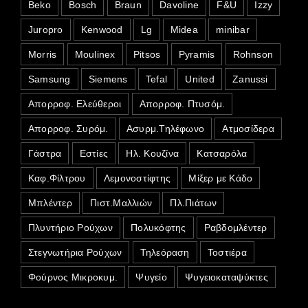
Beko
Bosch
Braun
Davoline
F&U
Izzy
Juropro
Kenwood
Lg
Midea
minibar
Morris
Moulinex
Pitsos
Pyramis
Rohnson
Samsung
Siemens
Tefal
United
Zanussi
Απορροφ. Ελεύθεροι
Απορροφ. Πτυσόμ.
Απορροφ. Συρόμ.
Ασυρμ.Τηλέφωνο
Ατμοσίδερα
Γάστρα
Εστίες
Ηλ. Κουζίνα
Κατσαρόλα
Καφ.Φίλτρου
Λεμονοστίφτης
Μίξερ με Κάδο
Μπλέντερ
Πιστ.Μαλλιών
Πλ.Πιάτων
Πλυντήριο Ρούχων
Πολυκόφτης
Ραβδομλέντερ
Στεγνωτήρια Ρούχων
Τηλεόραση
Τοστιέρα
Φούρνος Μικροκυμ.
Ψυγείο
Ψυγειοκαταψύκτες