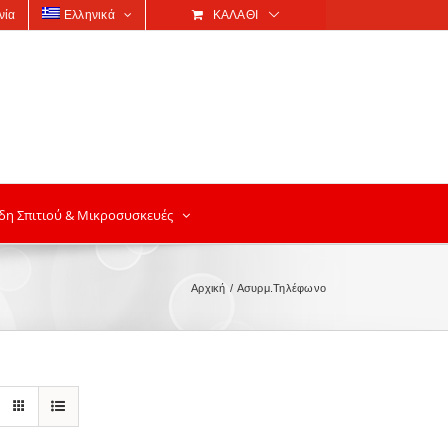
νία
Ελληνικά
ΚΑΛΆΘΙ
δη Σπιτιού & Μικροσυσκευές
Αρχική
Ασυρμ.Τηλέφωνο