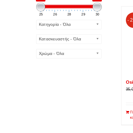
25
26
28
29
30
- 
Κατηγορία - Όλα
Κατασκευαστής - Όλα
Χρώμα - Όλα
Os
35,
Π
κ