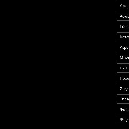
Απορ
Ασυρ
Γάστ
Κατ
Λεμο
Μπλέ
Πλ.Π
Πολυ
Στεγ
Τηλε
Φούρ
Ψυγε