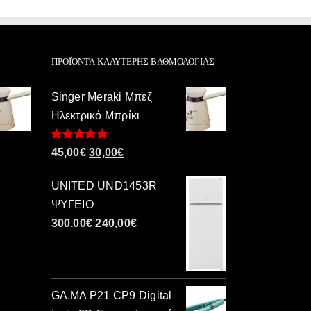
ΠΡΟΪΌΝΤΑ ΚΑΛΎΤΕΡΗΣ ΒΑΘΜΟΛΟΓΊΑΣ
Singer Meraki Μπεζ
Ηλεκτρικό Μπρίκι
Βαθμολογήθηκε
Original
Η
45,00
€
30,00
€
με
5.00
από 5
price
τρέχουσα
UNITED UND1453R
was:
τιμή
ΨΥΓΕΙΟ
45,00€.
είναι:
Original
Η
300,00
€
240,00
€
30,00€.
price
τρέχουσα
was:
τιμή
300,00€.
είναι:
GA.MA P21 CP9 Digital
240,00€.