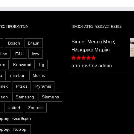
ΤΕΣ ΠΡΟΪΌΝΤΩΝ
ΠΡΌΣΦΑΤΕΣ ΑΞΙΟΛΟΓΉΣΕΙΣ
Singer Meraki Μπεζ
o
Bosch
Braun
Ηλεκτρικό Μπρίκι
line
F&U
Izzy
pro
Kenwood
Lg
Βαθμολογήθηκε
από τον/την admin
με
5
από 5
a
minibar
Morris
inex
Pitsos
Pyramis
nson
Samsung
Siemens
United
Zanussi
ροφ. Ελεύθεροι
ροφ. Πτυσόμ.