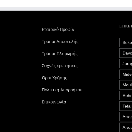
ΕΤΙΚΈ
Εταιρικό Προφίλ
Τρόποι Αποστολής
Bek
Τρόποι Πληρωμής
Davo
Juro
Συχνές ερωτήσεις
Mide
Όροι Χρήσης
Moul
Πολιτική Απορρήτου
Roh
Επικοινωνία
Tefal
Απορ
Απορ