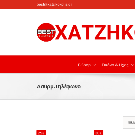
στο
best@xatzikokolis.gr
περιεχόμενο
E-Shop
Εικόνα & Ήχος
Ασυρμ.Τηλέφωνο
Ταξι
25€
30€