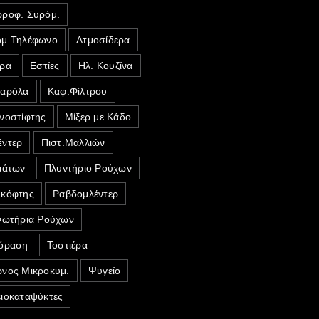
ροφ. Συρόμ.
μ.Τηλέφωνο
Ατμοσίδερα
ρα
Εστίες
Ηλ. Κουζίνα
σαρόλα
Καφ.Φίλτρου
νοστίφτης
Μίξερ με Κάδο
ντερ
Πιστ.Μαλλιών
ιάτων
Πλυντήριο Ρούχων
κόφτης
Ραβδομλέντερ
νωτήρια Ρούχων
όραση
Τοστιέρα
νος Μικροκυμ.
Ψυγείο
ιοκαταψύκτες