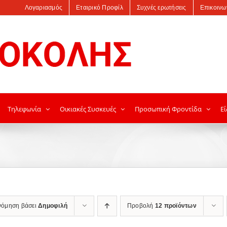
Λογαριασμός
Εταιρικό Προφίλ
Συχνές ερωτήσεις
Επικοινω
Τηλεφωνία
Οικιακές Συσκευές
Προσωπική Φροντίδα
Εί
νόμηση βάσει
Δημοφιλή
Προβολή
12 προϊόντων