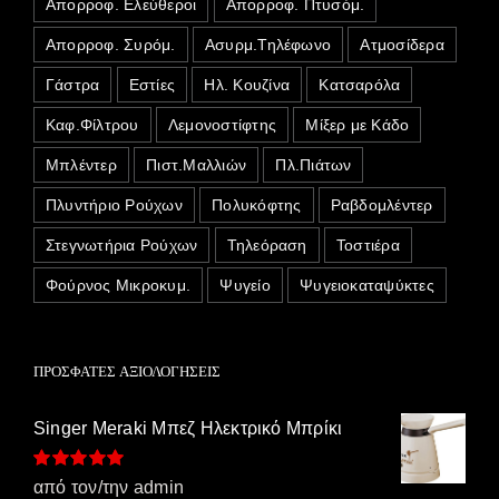
Απορροφ. Ελεύθεροι
Απορροφ. Πτυσόμ.
Απορροφ. Συρόμ.
Ασυρμ.Τηλέφωνο
Ατμοσίδερα
Γάστρα
Εστίες
Ηλ. Κουζίνα
Κατσαρόλα
Καφ.Φίλτρου
Λεμονοστίφτης
Μίξερ με Κάδο
Μπλέντερ
Πιστ.Μαλλιών
Πλ.Πιάτων
Πλυντήριο Ρούχων
Πολυκόφτης
Ραβδομλέντερ
Στεγνωτήρια Ρούχων
Τηλεόραση
Τοστιέρα
Φούρνος Μικροκυμ.
Ψυγείο
Ψυγειοκαταψύκτες
ΠΡΌΣΦΑΤΕΣ ΑΞΙΟΛΟΓΉΣΕΙΣ
Singer Meraki Μπεζ Ηλεκτρικό Μπρίκι
Βαθμολογήθηκε
από τον/την admin