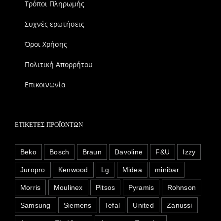
Τρόποι Πληρωμής
Συχνές ερωτήσεις
Όροι Χρήσης
Πολιτική Απορρήτου
Επικοινωνία
ΕΤΙΚΈΤΕΣ ΠΡΟΪΌΝΤΩΝ
Beko
Bosch
Braun
Davoline
F&U
Izzy
Juropro
Kenwood
Lg
Midea
minibar
Morris
Moulinex
Pitsos
Pyramis
Rohnson
Samsung
Siemens
Tefal
United
Zanussi