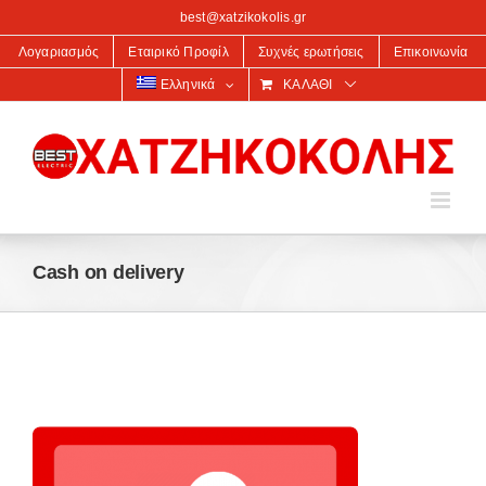
στο
best@xatzikokolis.gr
περιεχόμενο
Λογαριασμός
Εταιρικό Προφίλ
Συχνές ερωτήσεις
Επικοινωνία
Ελληνικά
ΚΑΛΆΘΙ
Cash on delivery