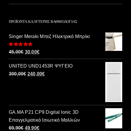
με
5
από 5
ΠΡΟΪΌΝΤΑ ΚΑΛΎΤΕΡΗΣ ΒΑΘΜΟΛΟΓΊΑΣ
Singer Meraki Μπεζ Ηλεκτρικό Μπρίκι
Βαθμολογήθηκε
Original
Η
45,00
€
30,00
€
με
5.00
από 5
price
τρέχουσα
UNITED UND1453R ΨΥΓΕΙΟ
was:
τιμή
Original
Η
300,00
€
240,00
€
45,00€.
είναι:
price
τρέχουσα
30,00€.
was:
τιμή
300,00€.
είναι:
240,00€.
GA.MA P21 CP9 Digital Ionic 3D
Επαγγελματικό Ισιωτικό Μαλλιών
Original
Η
69,90
€
49,90
€