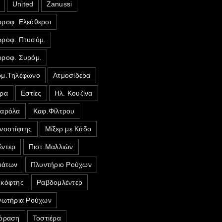
United
Zanussi
ροφ. Ελεύθεροι
ροφ. Πτυσόμ.
ροφ. Συρόμ.
μ.Τηλέφωνο
Ατμοσίδερα
ρα
Εστίες
Ηλ. Κουζίνα
σαρόλα
Καφ.Φίλτρου
νοστίφτης
Μίξερ με Κάδο
ντερ
Πιστ.Μαλλιών
ιάτων
Πλυντήριο Ρούχων
κόφτης
Ραβδομλέντερ
νωτήρια Ρούχων
όραση
Τοστιέρα