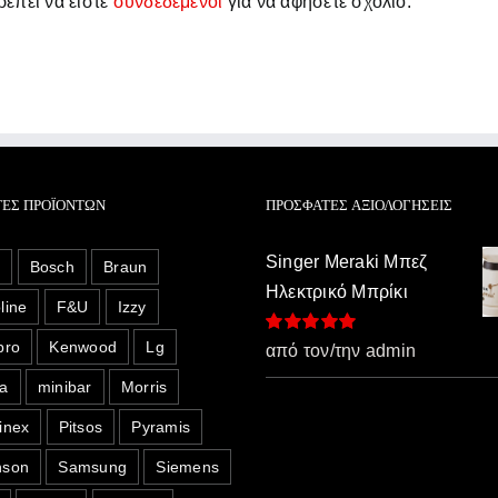
έπει να είστε
συνδεδεμένοι
για να αφήσετε σχόλιο.
ΤΕΣ ΠΡΟΪΌΝΤΩΝ
ΠΡΌΣΦΑΤΕΣ ΑΞΙΟΛΟΓΉΣΕΙΣ
Singer Meraki Μπεζ
o
Bosch
Braun
Ηλεκτρικό Μπρίκι
line
F&U
Izzy
pro
Kenwood
Lg
Βαθμολογήθηκε
από τον/την admin
με
5
από 5
a
minibar
Morris
inex
Pitsos
Pyramis
nson
Samsung
Siemens