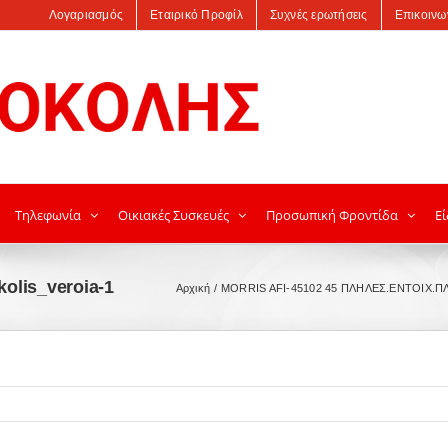
Λογαριασμός
Εταιρικό Προφίλ
Συχνές ερωτήσεις
Επικοινω
Τηλεφωνία
Οικιακές Συσκευές
Προσωπική Φροντίδα
Εί
kolis_veroia-1
Αρχική
MORRIS AFI-45102 45 ΠΛΗΛΕΣ.ΕΝΤΟΙΧ.Π