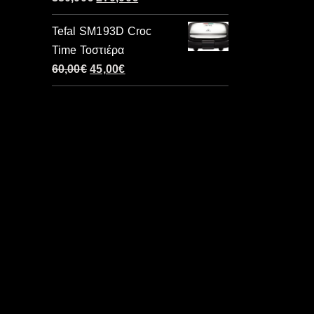
price
τρέχουσα
Tefal SM193D Croc
was:
τιμή
Time Τοστιέρα
350,00€.
είναι:
Original
Η
60,00
€
45,00
€
270,00€.
price
τρέχουσα
was:
τιμή
60,00€.
είναι:
45,00€.