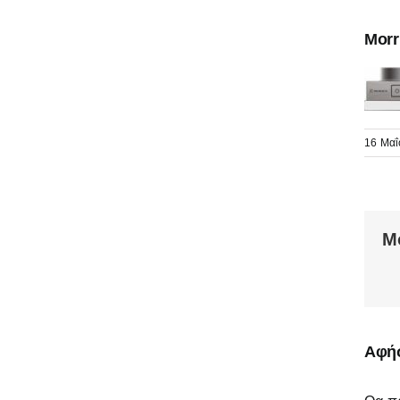
Morr
16 Μαΐ
Μ
Αφήσ