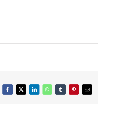
Facebook
X
LinkedIn
WhatsApp
Tumblr
Pinterest
Email