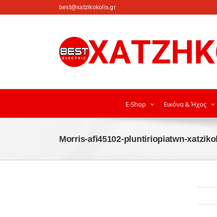
στο
best@xatzikokolis.gr
περιεχόμενο
E-Shop
Εικόνα & Ήχος
Morris-afi45102-pluntiriopiatwn-xatziko