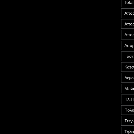
Tefal
Απορ
Απορ
Απορ
Ασυρ
Γάστ
Κατ
Λεμο
Μπλέ
Πλ.Π
Πολυ
Στεγ
Τηλε