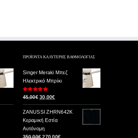
ΠΡΟΪΌΝΤΑ ΚΑΛΎΤΕΡΗΣ ΒΑΘΜΟΛΟΓΊΑΣ
Singer Meraki Μπεζ
Ηλεκτρικό Μπρίκι
Βαθμολογήθηκε
Original
Η
45,00
€
30,00
€
με
5.00
από 5
price
τρέχουσα
ZANUSSI ZHRN642K
was:
τιμή
Κεραμική Εστία
45,00€.
είναι:
Αυτόνομη
30,00€.
Original
Η
350,00
€
270,00
€