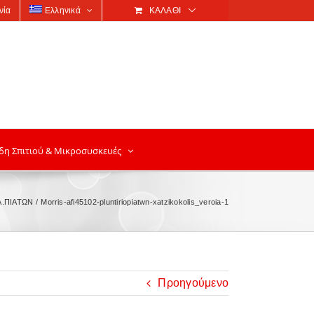
νία
Ελληνικά
ΚΑΛΆΘΙ
δη Σπιτιού & Μικροσυσκευές
Λ.ΠΙΑΤΩΝ
Morris-afi45102-pluntiriopiatwn-xatzikokolis_veroia-1
Προηγούμενο